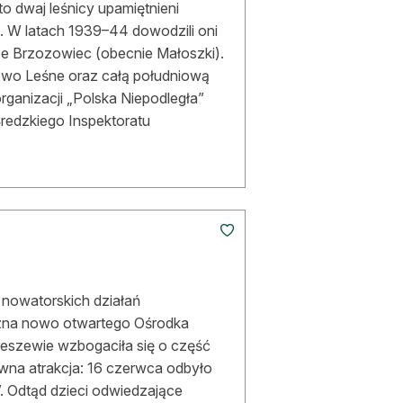
 to dwaj leśnicy upamiętnieni
n. W latach 1939–44 dowodzili oni
ce Brzozowiec (obecnie Małoszki).
wo Leśne oraz całą południową
ganizacji „Polska Niepodległa”
oŚredzkiego Inspektoratu
i nowatorskich działań
yczna nowo otwartego Ośrodka
zeszewie wzbogaciła się o część
wna atrakcja: 16 czerwca odbyło
”. Odtąd dzieci odwiedzające