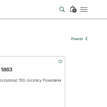
0
merata
Powrót
ma
 autorem
 1863
wum
uroczystość 150. rocznicy Powstania
t