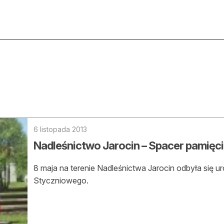
ktualności
O nas
rtykuły
Prenu
trefa eksperta
Rekla
uto do lasu
Zostań
6 listopada 2013
Nadleśnictwo Jarocin – Spacer pamięci
la drwala
Archi
eśnik na zakupach
8 maja na terenie Nadleśnictwa Jarocin odbyła się 
Kontak
Styczniowego.
 zagranicy
dukacja