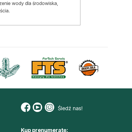
enie wody dla środowiska,
ścia.
Śledź nas!
Kup prenumeratę: