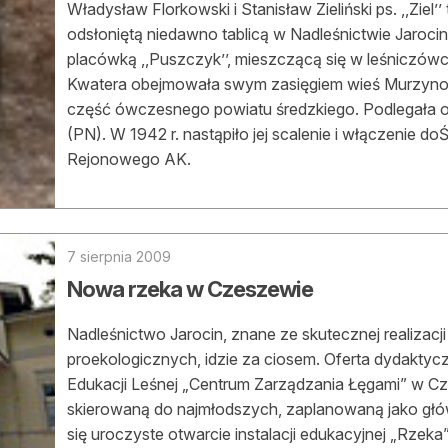
Władysław Florkowski i Stanisław Zieliński ps. ,,Ziel’’
odsłoniętą niedawno tablicą w Nadleśnictwie Jaroci
placówką ,,Puszczyk’’, mieszczącą się w leśniczów
Kwatera obejmowała swym zasięgiem wieś Murzyno
część ówczesnego powiatu średzkiego. Podlegała or
(PN). W 1942 r. nastąpiło jej scalenie i włączenie d
Rejonowego AK.
7 sierpnia 2009
Nowa rzeka w Czeszewie
Nadleśnictwo Jarocin, znane ze skutecznej realizacj
proekologicznych, idzie za ciosem. Oferta dydakt
Edukacji Leśnej „Centrum Zarządzania Łęgami” w C
skierowaną do najmłodszych, zaplanowaną jako głó
się uroczyste otwarcie instalacji edukacyjnej „Rzeka