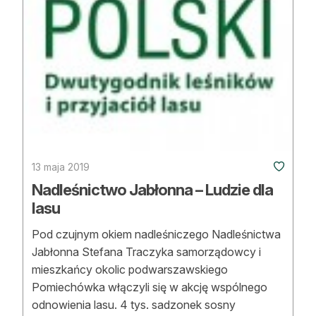
Strefa eksperta
Auto do lasu
Dla drwala
Leśnik na zakupach
Z zagranicy
Edukacja
13 maja 2019
Nadleśnictwo Jabłonna – Ludzie dla
Lasy prywatne
lasu
Pod czujnym okiem nadleśniczego Nadleśnictwa
O nas
Jabłonna Stefana Traczyka samorządowcy i
mieszkańcy okolic podwarszawskiego
100 lat „Lasu Polskiego”
Pomiechówka włączyli się w akcję wspólnego
Prenumerata
odnowienia lasu. 4 tys. sadzonek sosny