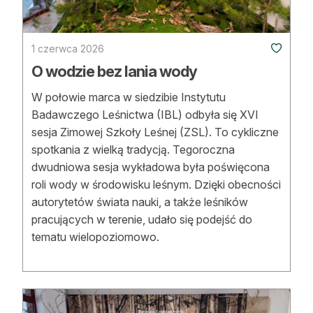
Strefa eksperta
Auto do lasu
1 czerwca 2026
O wodzie bez lania wody
Dla drwala
W połowie marca w siedzibie Instytutu
Leśnik na zakupach
Badawczego Leśnictwa (IBL) odbyła się XVI
sesja Zimowej Szkoły Leśnej (ZSL). To cykliczne
Z zagranicy
spotkania z wielką tradycją. Tegoroczna
Edukacja
dwudniowa sesja wykładowa była poświęcona
roli wody w środowisku leśnym. Dzięki obecności
Lasy prywatne
autorytetów świata nauki, a także leśników
pracujących w terenie, udało się podejść do
tematu wielopoziomowo.
O nas
100 lat „Lasu Polskiego”
Prenumerata