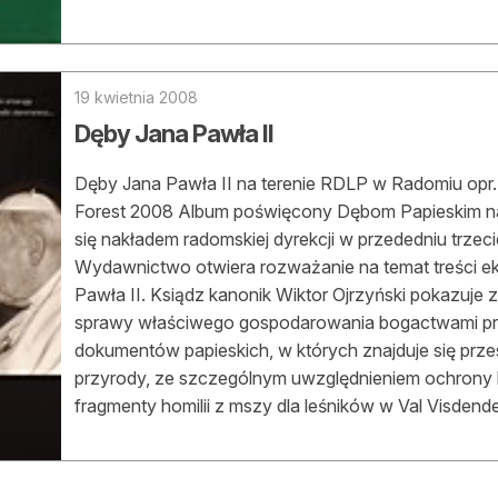
19 kwietnia 2008
Dęby Jana Pawła II
Dęby Jana Pawła II na terenie RDLP w Radomiu opr
Forest 2008 Album poświęcony Dębom Papieskim n
się nakładem radomskiej dyrekcji w przededniu trzeci
Wydawnictwo otwiera rozważanie na temat treści e
Pawła II. Ksiądz kanonik Wiktor Ojrzyński pokazuj
sprawy właściwego gospodarowania bogactwami przyr
dokumentów papieskich, w których znajduje się prz
przyrody, ze szczególnym uwzględnieniem ochrony l
fragmenty homilii z mszy dla leśników w Val Visdende z