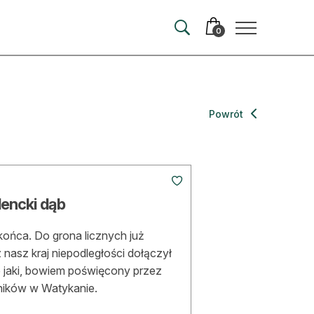
0
merata
Powrót
ma
 autorem
dencki dąb
wum
 końca. Do grona licznych już
t
nasz kraj niepodległości dołączył
e jaki, bowiem poświęcony przez
śników w Watykanie.