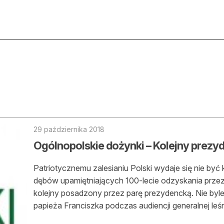
ktualności
O nas
rtykuły
Prenu
trefa eksperta
Rekla
uto do lasu
Zostań
29 października 2018
Ogólnopolskie dożynki – Kolejny prezy
la drwala
Archi
eśnik na zakupach
Patriotycznemu zalesianiu Polski wydaje się nie być
Kontak
dębów upamiętniających 100-lecie odzyskania przez 
 zagranicy
kolejny posadzony przez parę prezydencką. Nie byl
papieża Franciszka podczas audiencji generalnej le
dukacja