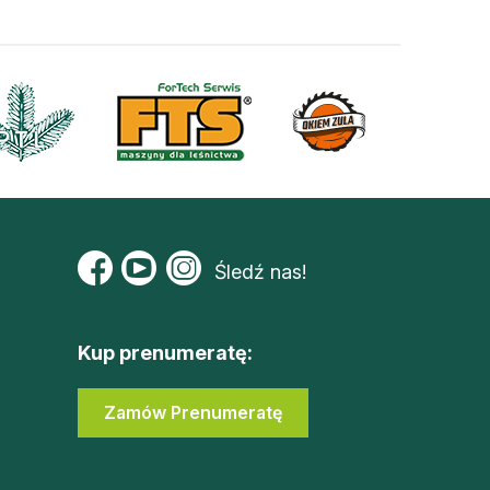
Śledź nas!
Kup prenumeratę:
Zamów Prenumeratę
Zaloguj