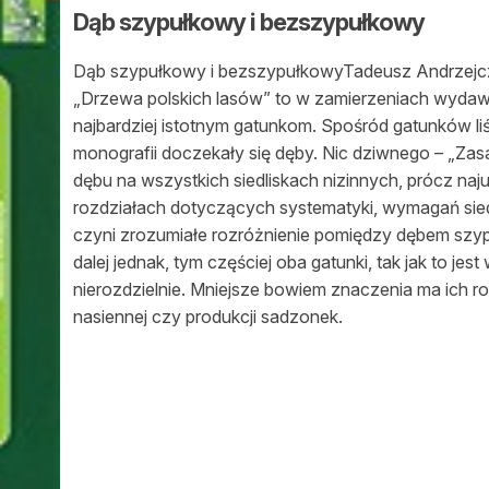
Dąb szypułkowy i bezszypułkowy
Dąb szypułkowy i bezszypułkowyTadeusz Andrzejc
„Drzewa polskich lasów” to w zamierzeniach wyd
najbardziej istotnym gatunkom. Spośród gatunków liś
monografii doczekały się dęby. Nic dziwnego – „Zasa
dębu na wszystkich siedliskach nizinnych, prócz na
rozdziałach dotyczących systematyki, wymagań sied
czyni zrozumiałe rozróżnienie pomiędzy dębem sz
dalej jednak, tym częściej oba gatunki, tak jak to jes
nierozdzielnie. Mniejsze bowiem znaczenia ma ich r
nasiennej czy produkcji sadzonek.