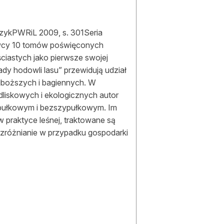
zykPWRiL 2009, s. 301Seria
awcy 10 tomów poświęconych
ciastych jako pierwsze swojej
dy hodowli lasu” przewidują udział
juboższych i bagiennych. W
liskowych i ekologicznych autor
ypułkowym i bezszypułkowym. Im
t w praktyce leśnej, traktowane są
ozróżnianie w przypadku gospodarki