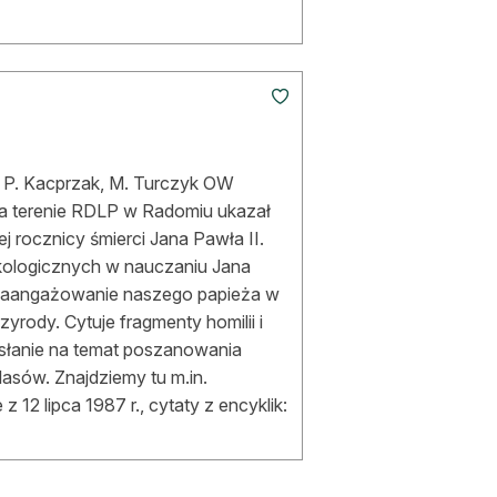
. P. Kacprzak, M. Turczyk OW
a terenie RDLP w Radomiu ukazał
ej rocznicy śmierci Jana Pawła II.
kologicznych w nauczaniu Jana
e zaangażowanie naszego papieża w
ody. Cytuje fragmenty homilii i
esłanie na temat poszanowania
asów. Znajdziemy tu m.in.
 12 lipca 1987 r., cytaty z encyklik: