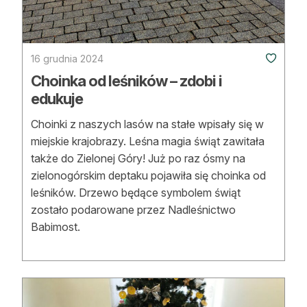
Reklama
Zostań autorem
16 grudnia 2024
Archiwum
Choinka od leśników – zdobi i
edukuje
Kontakt
Choinki z naszych lasów na stałe wpisały się w
miejskie krajobrazy. Leśna magia świąt zawitała
także do Zielonej Góry! Już po raz ósmy na
zielonogórskim deptaku pojawiła się choinka od
leśników. Drzewo będące symbolem świąt
zostało podarowane przez Nadleśnictwo
Babimost.