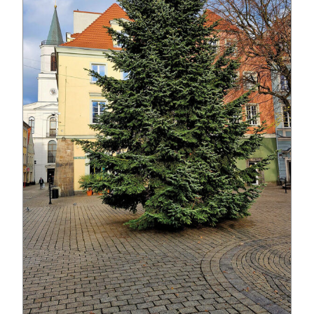
Strefa eksperta
Auto do lasu
Dla drwala
Leśnik na zakupach
Z zagranicy
Edukacja
Lasy prywatne
O nas
100 lat „Lasu Polskiego”
Prenumerata