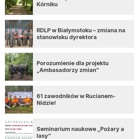
Kórniku
RDLP w Białymstoku – zmiana na
stanowisku dyrektora
Porozumienie dla projektu
„Ambasadorzy zmian”
61 zawodników w Rucianem-
Nidzie!
Seminarium naukowe „Pożary a
lasy”