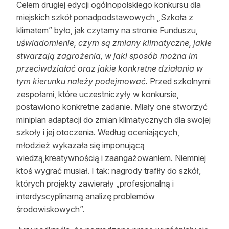
Celem drugiej edycji ogólnopolskiego konkursu dla
Reklama
miejskich szkół ponadpodstawowych „Szkoła z
klimatem” było, jak czytamy na stronie Funduszu,
Zostań autorem
uświadomienie, czym są zmiany
klimatyczne, jakie
stwarzają zagrożenia, w jaki sposób można im
Archiwum
przeciwdziałać oraz jakie konkretne działania w
Kontakt
tym kierunku należy podejmować.
Przed szkolnymi
zespołami, które uczestniczyły w konkursie,
postawiono konkretne zadanie. Miały one stworzyć
miniplan adaptacji do zmian klimatycznych dla swojej
szkoły i jej otoczenia. Według oceniających,
młodzież wykazała się imponującą
wiedzą,kreatywnością i zaangażowaniem. Niemniej
ktoś wygrać musiał. I tak: nagrody trafiły do szkół,
których projekty zawierały „profesjonalną i
interdyscyplinarną analizę problemów
środowiskowych”.