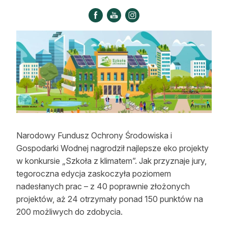
Strefa eksperta
Auto do lasu
Dla drwala
Leśnik na zakupach
Z zagranicy
Edukacja
Narodowy Fundusz Ochrony Środowiska i
Lasy prywatne
Gospodarki Wodnej nagrodził najlepsze eko projekty
w konkursie „Szkoła z klimatem”. Jak przyznaje jury,
O nas
tegoroczna edycja zaskoczyła poziomem
nadesłanych prac – z 40 poprawnie złożonych
100 lat „Lasu Polskiego”
projektów, aż 24 otrzymały ponad 150 punktów na
200 możliwych do zdobycia.
Prenumerata