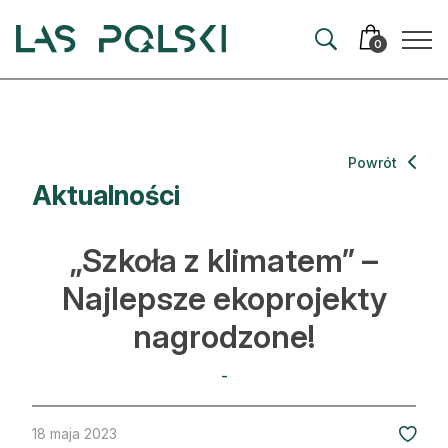
Przejdź
Przejdź
do
do
0
nawigacji
treści
Aktualności
Powrót
Aktualności
Artykuły
Hodowla lasu
„Szkoła z klimatem” –
Ochrona lasu
Najlepsze ekoprojekty
nagrodzone!
Nowe technologie
Prawo
-
Kultura i historia
18 maja 2023