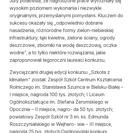
Jury podkreśla, że nagrodzone prace wyróżniały się
wysokim poziomem wykonania i niezwykle
oryginalnymi, przemyślanymi pomysłami. Kluczem do
sukcesu okazały się „odpowiednio dobrane
nasadzenia, różnorodne formy zielon-niebieskiej
infrastruktury, łąki kwietne, zielone ściany, ogrody
deszczowe, zbiorniki na wodę deszczową, oczka
wodne”, a to tylko niektóre rozwiązania, jakie
zaproponowali tegoroczni laureaci konkursu.
Zwycięzcami drugiej edycji konkursu „Szkoła z
klimatem” zostali: Zespół Szkół Centrum Kształcenia
Rolniczego im. Stanisława Szumca w Bielsku-Białej –
I miejsce, nagroda 100 tys. złotych; I Liceum
Ogólnokształcące im. Stefana Żeromskiego w
Opocznie – II miejsce, nagro- da 50 tys. złotych;
powiatowy Zespół Szkół nr 3 im. ks. Edmunda
Roszczynialskiego w Wejhero- wie – III miejsce,
nagroda 25 tys. złotych.Ogólnopolski konkurs