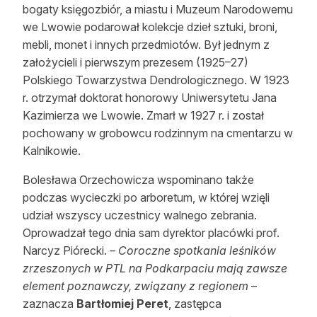
bogaty księgozbiór, a miastu i Muzeum Narodowemu
we Lwowie podarował kolekcje dzieł sztuki, broni,
mebli, monet i innych przedmiotów. Był jednym z
założycieli i pierwszym prezesem (1925–27)
Polskiego Towarzystwa Dendrologicznego. W 1923
r. otrzymał doktorat honorowy Uniwersytetu Jana
Kazimierza we Lwowie. Zmarł w 1927 r. i został
pochowany w grobowcu rodzinnym na cmentarzu w
Kalnikowie.
Bolesława Orzechowicza wspominano także
podczas wycieczki po arboretum, w której wzięli
udział wszyscy uczestnicy walnego zebrania.
Oprowadzał tego dnia sam dyrektor placówki prof.
Narcyz Piórecki.
– Coroczne spotkania leśników
zrzeszonych w PTL na Podkarpaciu mają zawsze
element poznawczy, związany z regionem
–
zaznacza
Bartłomiej Peret
, zastępca