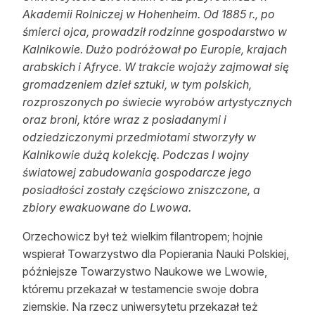
Akademii Rolniczej w Hohenheim. Od 1885 r., po
śmierci ojca, prowadził rodzinne gospodarstwo w
Kalnikowie. Dużo podróżował po Europie, krajach
arabskich i Afryce. W trakcie wojaży zajmował się
gromadzeniem dzieł sztuki, w tym polskich,
rozproszonych po świecie wyrobów artystycznych
oraz broni, które wraz z posiadanymi i
odziedziczonymi przedmiotami stworzyły w
Kalnikowie dużą kolekcję. Podczas I wojny
światowej zabudowania gospodarcze jego
posiadłości zostały częściowo zniszczone, a
zbiory ewakuowane do Lwowa.
Orzechowicz był też wielkim filantropem; hojnie
wspierał Towarzystwo dla Popierania Nauki Polskiej,
późniejsze Towarzystwo Naukowe we Lwowie,
któremu przekazał w testamencie swoje dobra
ziemskie. Na rzecz uniwersytetu przekazał też