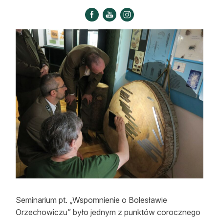
Strefa eksperta
Auto do lasu
Dla drwala
Leśnik na zakupach
Z zagranicy
Edukacja
Lasy prywatne
O nas
100 lat „Lasu Polskiego”
Seminarium pt. „Wspomnienie o Bolesławie
Prenumerata
Orzechowiczu” było jednym z punktów corocznego