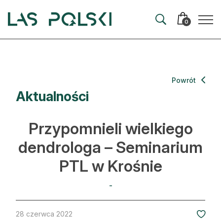
Przejdź
Przejdź
do
do
0
nawigacji
treści
Aktualności
Powrót
Aktualności
Artykuły
Hodowla lasu
Przypomnieli wielkiego
Ochrona lasu
dendrologa – Seminarium
PTL w Krośnie
Nowe technologie
Prawo
-
Kultura i historia
28 czerwca 2022