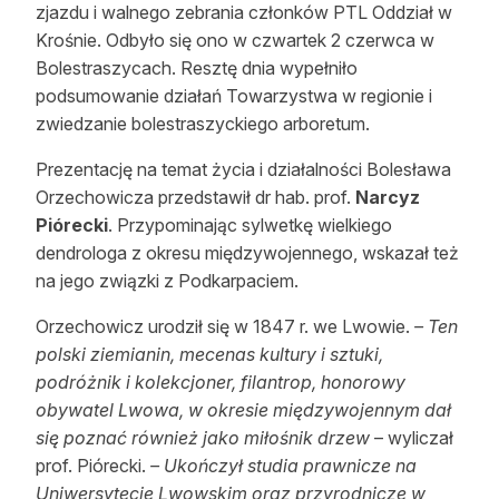
zjazdu i walnego zebrania członków PTL Oddział w
Reklama
Krośnie. Odbyło się ono w czwartek 2 czerwca w
Bolestraszycach. Resztę dnia wypełniło
Zostań autorem
podsumowanie działań Towarzystwa w regionie i
zwiedzanie bolestraszyckiego arboretum.
Archiwum
Prezentację na temat życia i działalności Bolesława
Kontakt
Orzechowicza przedstawił dr hab. prof.
Narcyz
Piórecki
. Przypominając sylwetkę wielkiego
dendrologa z okresu międzywojennego, wskazał też
na jego związki z Podkarpaciem.
Orzechowicz urodził się w 1847 r. we Lwowie.
– Ten
polski ziemianin, mecenas kultury i sztuki,
podróżnik i kolekcjoner, filantrop, honorowy
obywatel Lwowa, w okresie międzywojennym dał
się poznać również jako miłośnik drzew
– wyliczał
prof. Piórecki.
– Ukończył studia prawnicze na
Uniwersytecie Lwowskim oraz przyrodnicze w