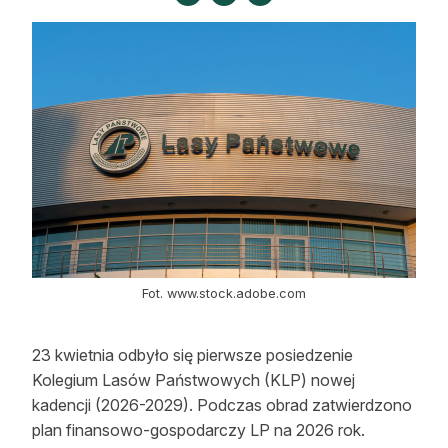
Strefa eksperta
Auto do lasu
Dla drwala
Leśnik na zakupach
Z zagranicy
Edukacja
Lasy prywatne
Fot. www.stock.adobe.com
O nas
23 kwietnia odbyło się pierwsze posiedzenie
Kolegium Lasów Państwowych (KLP) nowej
100 lat „Lasu Polskiego”
kadencji (2026-2029). Podczas obrad zatwierdzono
Prenumerata
plan finansowo-gospodarczy LP na 2026 rok.