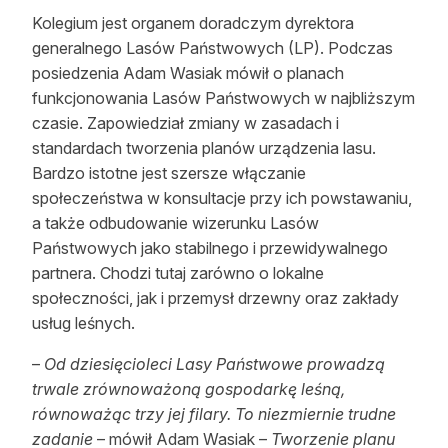
Kolegium jest organem doradczym dyrektora
Reklama
generalnego Lasów Państwowych (LP). Podczas
Zostań autorem
posiedzenia Adam Wasiak mówił o planach
funkcjonowania Lasów Państwowych w najbliższym
Archiwum
czasie. Zapowiedział zmiany w zasadach i
standardach tworzenia planów urządzenia lasu.
Kontakt
Bardzo istotne jest szersze włączanie
społeczeństwa w konsultacje przy ich powstawaniu,
a także odbudowanie wizerunku Lasów
Państwowych jako stabilnego i przewidywalnego
partnera. Chodzi tutaj zarówno o lokalne
społeczności, jak i przemysł drzewny oraz zakłady
usług leśnych.
–
Od dziesięcioleci Lasy Państwowe prowadzą
trwale zrównoważoną gospodarkę leśną,
równoważąc trzy jej filary. To niezmiernie trudne
zadanie
– mówił Adam Wasiak –
Tworzenie planu