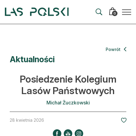
Przejdź
Przejdź
do
do
0
nawigacji
treści
Aktualności
Powrót
Aktualności
Artykuły
Hodowla lasu
Posiedzenie Kolegium
Ochrona lasu
Lasów Państwowych
Nowe technologie
Michał Żuczkowski
Prawo
28 kwietnia 2026
Kultura i historia