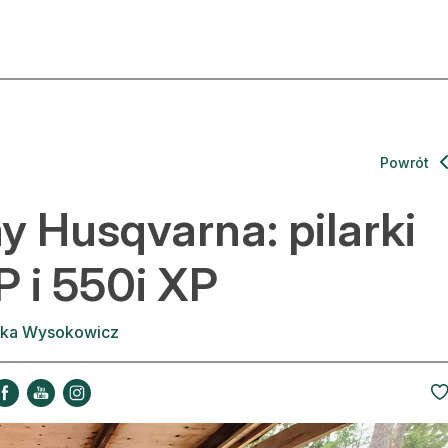
ktualności
O nas
rtykuły
Prenu
Powrót
trefa eksperta
Rekla
y Husqvarna: pilarki
uto do lasu
Zostań
 i 550i XP
la drwala
Archi
ka Wysokowicz
eśnik na zakupach
Kontak
 zagranicy
dukacja