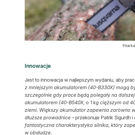
Pilark
Innowacje
Jest to innowacja w najlepszym wydaniu, aby prac
z mniejszym akumulatorem (40-B330X) mogą by
szczególnie gdy prace będą polegały na dalsze
akumulatorem (40-B540X, o 1 kg cięższym od 4
ziemi. Większy akumulator zapewnia zarówno wię
dłuższe prowadnice –
przekonuje Patrik Sigurdh i
fantastyczna charakterystyka silnika, który zap
w obsłudze.