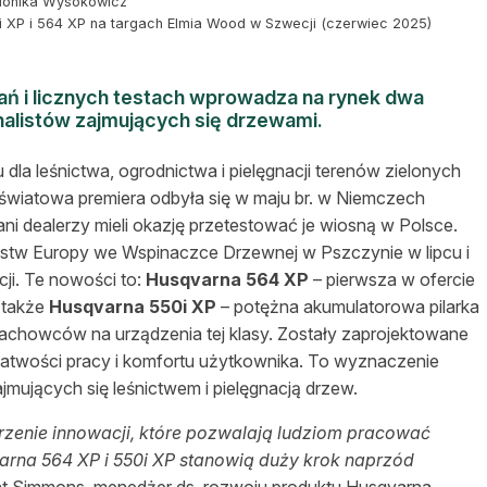
Monika Wysokowicz
i XP i 564 XP na targach Elmia Wood w Szwecji (czerwiec 2025)
ń i licznych testach wprowadza na rynek dwa
nalistów zajmujących się drzewami.
dla leśnictwa, ogrodnictwa i pielęgnacji terenów zielonych
 światowa premiera odbyła się w maju br. w Niemczech
 dealerzy mieli okazję przetestować je wiosną w Polsce.
ostw Europy we Wspinaczce Drzewnej w Pszczynie w lipcu i
i. Te nowości to:
Husqvarna 564 XP
– pierwsza w ofercie
A także
Husqvarna 550i XP
– potężna akumulatorowa pilarka
fachowców na urządzenia tej klasy. Zostały zaprojektowane
łatwości pracy i komfortu użytkownika. To wyznaczenie
jmujących się leśnictwem i pielęgnacją drzew.
rzenie innowacji, które pozwalają ludziom pracować
varna 564 XP i 550i XP stanowią duży krok naprzód
 Simmons, menedżer ds. rozwoju produktu Husqvarna.