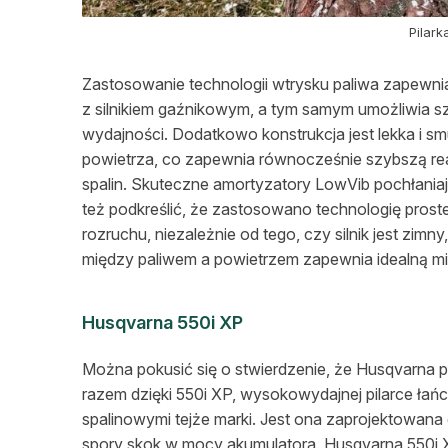
Pilar
Zastosowanie technologii wtrysku paliwa zapewni
z silnikiem gaźnikowym, a tym samym umożliwia 
wydajności. Dodatkowo konstrukcja jest lekka i sm
powietrza, co zapewnia równocześnie szybszą rea
spalin. Skuteczne amortyzatory LowVib pochłaniaj
też podkreślić, że zastosowano technologię prost
rozruchu, niezależnie od tego, czy silnik jest zi
między paliwem a powietrzem zapewnia idealną mie
Husqvarna 550i XP
Można pokusić się o stwierdzenie, że Husqvarna 
razem dzięki 550i XP, wysokowydajnej pilarce ła
spalinowymi tejże marki. Jest ona zaprojektowana
spory skok w mocy akumulatora. Husqvarna 550i X