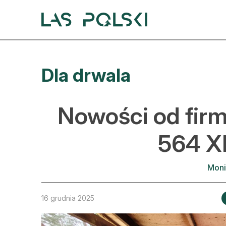
Przejdź
Przejdź
do
do
nawigacji
treści
A
Dla drwala
A
S
Nowości od firm
A
564 XP
D
Moni
L
Z
16 grudnia 2025
E