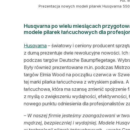
Fot. 
Prezentacja nowych modeli pilarek Husqvarna 550
Husqvarna po wielu miesiącach przygotowa
modele pilarek łańcuchowych dla profesjo
Husqvarna
– światowy i ceniony producent sprzętu 
z dumą prezentuje dwie rewolucyjne nowości. Ich
podczas targów Deutsche Baumpflegetage. Wybrani
Były również prezentowane m.in. podczas Mistrz
targów Elmia Wood na początku czerwca w Szwecj
tej marki pilarka łańcuchowa z wtryskiem paliwa. 
łańcuchowa, która ma szansę zmienić spojrzenie 
z myślą o zwiększeniu wydajności, efektywności, 
nowego punktu odniesienia dla profesjonalistów za
– W naszej firmie jesteśmy zaangażowani w two
mądrzej, bezpieczniej i wydajniej. Modele Husq
w technologii pilarek łańcuchowych
–
uważa Gent