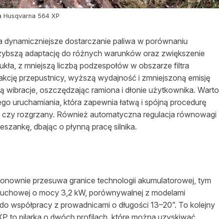
ka Husqvarna 564 XP
a dynamiczniejsze dostarczanie paliwa w porównaniu
szybszą adaptację do różnych warunków oraz zwiększenie
ukła, z mniejszą liczbą podzespołów w obszarze filtra
kcję przepustnicy, wyższą wydajność i zmniejszoną emisję
ą wibracje, oszczędzając ramiona i dłonie użytkownika. Warto
ego uruchamiania, która zapewnia łatwą i spójną procedurę
mny, czy rozgrzany. Również automatyczna regulacja równowagi
szankę, dbając o płynną pracę silnika.
ponownie przesuwa granice technologii akumulatorowej, tym
ńcuchowej o mocy 3,2 kW, porównywalnej z modelami
 do współpracy z prowadnicami o długości 13–20”. To kolejny
P to pilarka o dwóch profilach, które można uzyskiwać