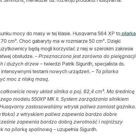
sunku mocy do masy w tej klasie. Husqvarna 564 XP to
pilarka
ki 70 cm³. Choć gabaryty ma w rozmiarze 50 cm³. Dzięki
a użytkownicy będą mogli korzystać z niej w szerokim zakresie
łatwej obsłudze.
– Przeznaczona jest zarówno do pielęgnacji
ich i dużych drzew –
twierdzi Patrik Sigurdh, specjalista ds.
n. intensywnymi testami nowych urządzeń.
– Ta pilarka
zyć moc z niską masą.
ałkowicie nowy układ silnika o poj. 62,4 cm³. Ma średnicę
szego modelu 550XP MK II. System zarządzania silnikiem
ii Husqvarny zastosowaliśmy wtrysk paliwa zamiast gaźnika.
u tłoka) z wtryskiem paliwa zapewnia bardzo dobre
ześnie zapewnia bardzo dobrą zwrotność i najniższy
ak na pilarkę spalinową –
uzupełnia Sigurdh
.