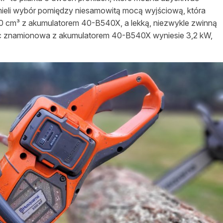
ieli wybór pomiędzy niesamowitą mocą wyjściową, która
50 cm³ z akumulatorem 40-B540X, a lekką, niezwykle zwinną
c znamionowa z akumulatorem 40-B540X wyniesie 3,2 kW,