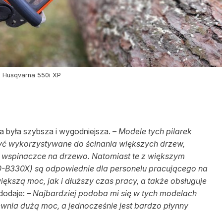
a Husqvarna 550i XP
a była szybsza i wygodniejsza.
– Modele tych pilarek
ć wykorzystywane do ścinania większych drzew,
j wspinaczce na drzewo. Natomiast te z większym
0-B330X) są odpowiednie dla personelu pracującego na
kszą moc, jak i dłuższy czas pracy, a także obsługuje
 dodaje:
– Najbardziej podoba mi się w tych modelach
ewnia dużą moc, a jednocześnie jest bardzo płynny