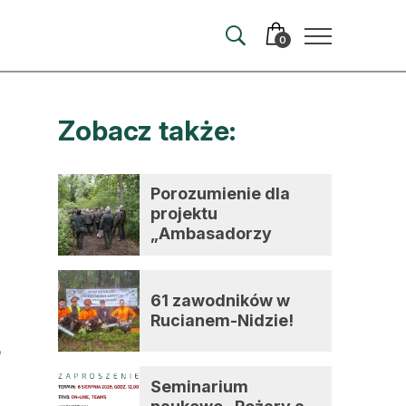
0
Zobacz także:
merata
ma
Porozumienie dla
projektu
 autorem
„Ambasadorzy
zmian”
wum
61 zawodników w
t
Rucianem-Nidzie!
Seminarium