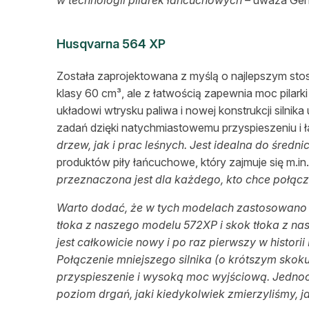
Husqvarna 564 XP
Została zaprojektowana z myślą o najlepszym sto
klasy 60 cm³, ale z łatwością zapewnia moc pilar
układowi wtrysku paliwa i nowej konstrukcji silnik
zadań dzięki natychmiastowemu przyspieszeniu i 
drzew, jak i prac leśnych. Jest idealna do średn
produktów piły łańcuchowe, który zajmuje się m.i
przeznaczona jest dla każdego, kto chce połąc
Warto dodać, że
w tych modelach zastosowano c
tłoka z naszego modelu 572XP i skok tłoka z na
jest całkowicie nowy i po raz pierwszy w histor
Połączenie mniejszego silnika (o krótszym skok
przyspieszenie i wysoką moc wyjściową. Jednoc
poziom drgań, jaki kiedykolwiek zmierzyliśmy, j