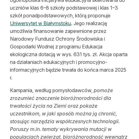
Reklama
uczniów klas 6–8 szkoły podstawowej i klas 1–3
szkół ponadpodstawowych, którą proponuje
Zostań autorem
Uniwersytet w Białymstoku
. Jego realizację
umożliwia finansowanie zapewnione przez
Archiwum
Narodowy Fundusz Ochrony Środowiska i
Gospodarki Wodnej z programu Edukacja
Kontakt
ekologiczna dotacją w wys. 631 tys. zł. Akcja oparta
na działaniach edukacyjnych i promocyjno-
informacyjnych będzie trwała do końca marca 2025
r.
Kampania, według pomysłodawców,
pomoże
zrozumieć znaczenie bioróżnorodności dla
trwałości życia na Ziemi oraz pokaże
uczestnikom, w jaki sposób można ją chronić,
stosując narzędzia współczesnych technologii.
Poruszy m.in. tematy wykrywania mutacji w
populacjach zwierząt, bioróżnorodność wewnątrz