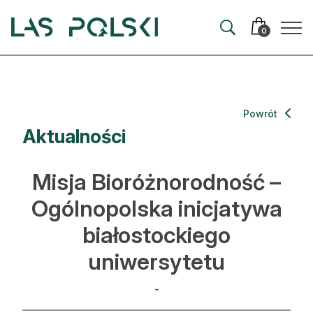
Przejdź
Przejdź
do
do
0
nawigacji
treści
Aktualności
Powrót
Aktualności
Artykuły
Hodowla lasu
Misja Bioróżnorodność –
Ochrona lasu
Ogólnopolska inicjatywa
białostockiego
Nowe technologie
uniwersytetu
Prawo
-
Kultura i historia