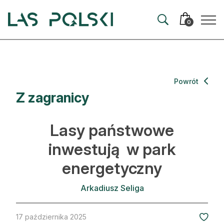
Przejdź
Przejdź
do
do
0
nawigacji
treści
Aktualności
Powrót
Z zagranicy
Artykuły
Hodowla lasu
Lasy państwowe
Ochrona lasu
inwestują w park
energetyczny
Nowe technologie
Prawo
Arkadiusz Seliga
Kultura i historia
17 października 2025