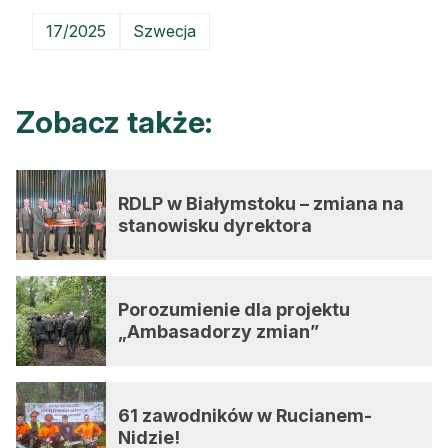
17/2025
Szwecja
Zobacz także:
RDLP w Białymstoku – zmiana na
stanowisku dyrektora
Porozumienie dla projektu
„Ambasadorzy zmian”
61 zawodników w Rucianem-
Nidzie!