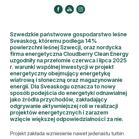
Strefa eksperta
Auto do lasu
Dla drwala
Szwedzkie państwowe gospodarstwo leśne
Sveaskog, któremu podlega 14%
Leśnik na zakupach
powierzchni leśnej Szwecji, oraz nordycka
firma energetyczna Cloudberry Clean Energy
Z zagranicy
uzgodniły na przełomie czerwca i lipca 2025
r. warunki wspólnej inwestycji w projekt
Edukacja
energetyczny obejmujący energetykę
wiatrową i słoneczną oraz magazynowanie
energii. Dla Sveaskogu oznacza to nowy
Lasy prywatne
sposób podejścia do energetyki odnawialnej
jako źródła przychodów, zakładający
O nas
odgrywanie aktywniejszej roli w realizacji
projektów energetycznych i zarazem
wzięcie większej odpowiedzialności za nie.
100 lat „Lasu Polskiego”
Prenumerata
Projekt zakłada wzniesienie nawet jedenastu turbin