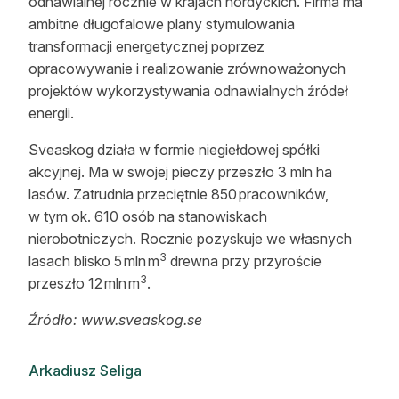
odnawialnej rocznie w krajach nordyckich. Firma ma
ambitne długofalowe plany stymulowania
transformacji energetycznej poprzez
opracowywanie i realizowanie zrównoważonych
projektów wykorzystywania odnawialnych źródeł
energii.
Sveaskog działa w formie niegiełdowej spółki
akcyjnej. Ma w swojej pieczy przeszło 3 mln ha
lasów. Zatrudnia przeciętnie 850 pracowników,
w tym ok. 610 osób na stanowiskach
nierobotniczych. Rocznie pozyskuje we własnych
3
lasach blisko 5 mln m
drewna przy przyroście
3
przeszło 12 mln m
.
Źródło: www.sveaskog.se
Arkadiusz Seliga