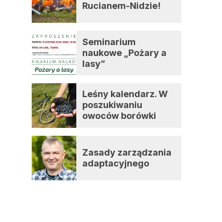
Rucianem-Nidzie!
Seminarium
naukowe „Pożary a
lasy”
Leśny kalendarz. W
poszukiwaniu
owoców borówki
czernicy
Zasady zarządzania
adaptacyjnego