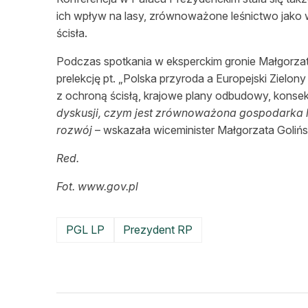
ich wpływ na lasy, zrównoważone leśnictwo jak
ścisła.
Podczas spotkania w eksperckim gronie Małgorzata 
prelekcję pt. „Polska przyroda a Europejski Zielon
z ochroną ścisłą, krajowe plany odbudowy, konse
dyskusji, czym jest zrównoważona gospodarka
rozwój
– wskazała wiceminister Małgorzata Golińs
Red.
Fot. www.gov.pl
PGL LP
Prezydent RP