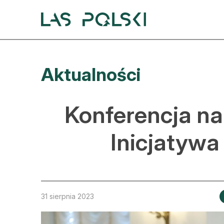
Przejdź
Przejdź
do
do
nawigacji
treści
A
Aktualności
A
S
Konferencja na
A
Inicjatywa
D
L
Z
31 sierpnia 2023
E