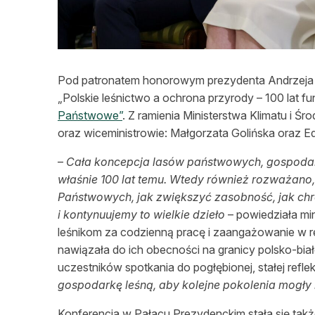
Pod patronatem honorowym prezydenta Andrzeja Du
„Polskie leśnictwo a ochrona przyrody – 100 lat 
Państwowe”
. Z ramienia Ministerstwa Klimatu i 
oraz wiceministrowie: Małgorzata Golińska oraz E
–
Cała koncepcja lasów państwowych, gospodarki 
właśnie 100 lat temu. Wtedy również rozważano
Państwowych, jak zwiększyć zasobność, jak chron
i kontynuujemy to wielkie dzieło
– powiedziała mi
leśnikom za codzienną pracę i zaangażowanie w real
nawiązała do ich obecności na granicy polsko-biało
uczestników spotkania do pogłębionej, stałej refleks
gospodarkę leśną, aby kolejne pokolenia mogły
Konferencja w Pałacu Prezydenckim stała się także 