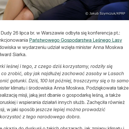
dy 26 lipca br. w Warszawie odbyła się konferencja pt.:
funkcjonowania
Państwowego Gospodarstwa Leśnego Lasy
Środowiska w wydarzeniu udział wzięła minister Anna Moskwa
dward Siarka.
leśnej i tego, z czego dziś korzystamy, rodziły się
, co zrobić, aby jak najdłużej zachować zasoby w Lasach
ić gatunki. Dziś, 100 lat później, troszczymy się o to samo
nister klimatu i środowiska Anna Moskwa. Podziękowała także
izację misji, jaką jest dbanie o gospodarkę leśną, a także
ruskiej i wspierania działań innych służb. Zachęciła również
ji, w jaki sposób j
eszcze lepiej można prowadzić
 korzystać z tego narodowego dobra.
okazją do dyskusji o takich obszarach, jak zmiany klimatu i