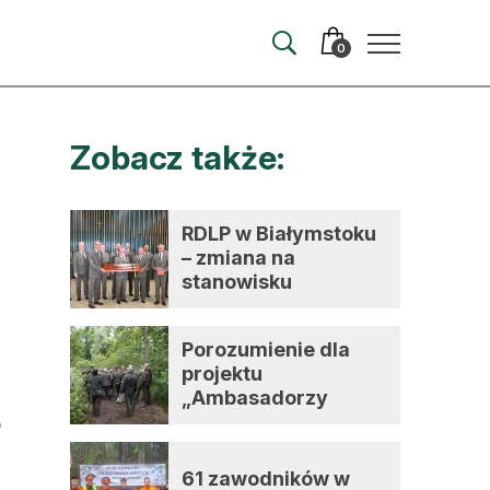
0
Zobacz także:
merata
ma
RDLP w Białymstoku
– zmiana na
 autorem
stanowisku
dyrektora
wum
Porozumienie dla
t
projektu
„Ambasadorzy
zmian”
61 zawodników w