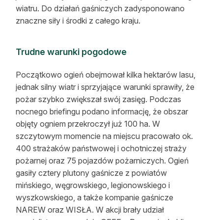
wiatru. Do działań gaśniczych zadysponowano
Reklama
znaczne siły i środki z całego kraju.
Zostań autorem
Trudne warunki pogodowe
Archiwum
Początkowo ogień obejmował kilka hektarów lasu,
Kontakt
jednak silny wiatr i sprzyjające warunki sprawiły, że
pożar szybko zwiększał swój zasięg. Podczas
nocnego briefingu podano informację, że obszar
objęty ogniem przekroczył już 100 ha. W
szczytowym momencie na miejscu pracowało ok.
400 strażaków państwowej i ochotniczej straży
pożarnej oraz 75 pojazdów pożarniczych. Ogień
gasiły cztery plutony gaśnicze z powiatów
mińskiego, węgrowskiego, legionowskiego i
wyszkowskiego, a także kompanie gaśnicze
NAREW oraz WISŁA. W akcji brały udział