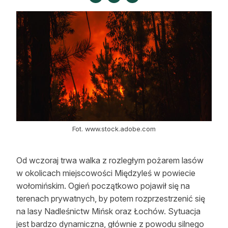
Strefa eksperta
Auto do lasu
Dla drwala
Leśnik na zakupach
Z zagranicy
Edukacja
Fot. www.stock.adobe.com
Lasy prywatne
Od wczoraj trwa walka z rozległym pożarem lasów
w okolicach miejscowości Międzyleś w powiecie
O nas
wołomińskim. Ogień początkowo pojawił się na
100 lat „Lasu Polskiego”
terenach prywatnych, by potem rozprzestrzenić się
na lasy Nadleśnictw Mińsk oraz Łochów. Sytuacja
Prenumerata
jest bardzo dynamiczna, głównie z powodu silnego