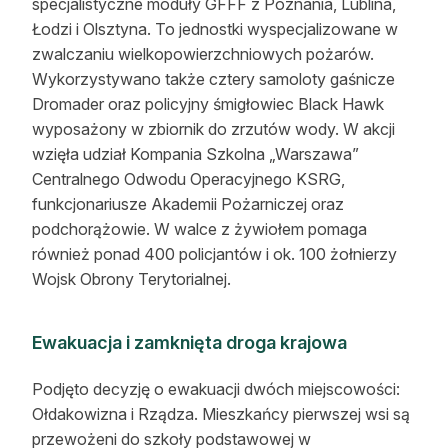
specjalistyczne moduły GFFF z Poznania, Lublina,
Łodzi i Olsztyna. To jednostki wyspecjalizowane w
zwalczaniu wielkopowierzchniowych pożarów.
Wykorzystywano także cztery samoloty gaśnicze
Dromader oraz policyjny śmigłowiec Black Hawk
wyposażony w zbiornik do zrzutów wody. W akcji
wzięła udział Kompania Szkolna „Warszawa”
Centralnego Odwodu Operacyjnego KSRG,
funkcjonariusze Akademii Pożarniczej oraz
podchorążowie. W walce z żywiołem pomaga
również ponad 400 policjantów i ok. 100 żołnierzy
Wojsk Obrony Terytorialnej.
Ewakuacja i zamknięta droga krajowa
Podjęto decyzję o ewakuacji dwóch miejscowości:
Ołdakowizna i Rządza. Mieszkańcy pierwszej wsi są
przewożeni do szkoły podstawowej w