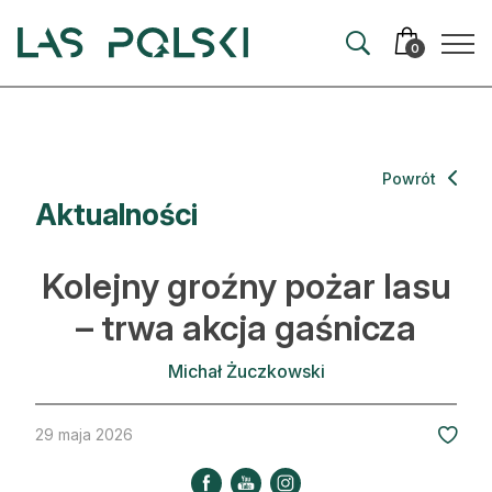
Przejdź
Przejdź
do
do
0
nawigacji
treści
Aktualności
Powrót
Aktualności
Artykuły
Hodowla lasu
Kolejny groźny pożar lasu
Ochrona lasu
– trwa akcja gaśnicza
Nowe technologie
Michał Żuczkowski
Prawo
29 maja 2026
Kultura i historia