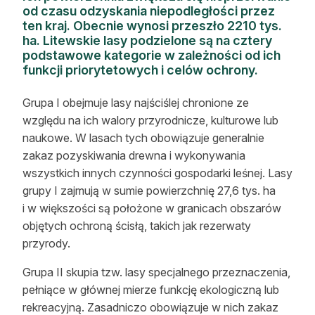
od czasu odzyskania niepodległości przez
Reklama
ten kraj. Obecnie wynosi przeszło 2210 tys.
ha. Litewskie lasy podzielone są na cztery
Zostań autorem
podstawowe kategorie w zależności od ich
funkcji priorytetowych i celów ochrony.
Archiwum
Grupa I obejmuje lasy najściślej chronione ze
Kontakt
względu na ich walory przyrodnicze, kulturowe lub
naukowe. W lasach tych obowiązuje generalnie
zakaz pozyskiwania drewna i wykonywania
wszystkich innych czynności gospodarki leśnej. Lasy
grupy I zajmują w sumie powierzchnię 27,6 tys. ha
i w większości są położone w granicach obszarów
objętych ochroną ścisłą, takich jak rezerwaty
przyrody.
Grupa II skupia tzw. lasy specjalnego przeznaczenia,
pełniące w głównej mierze funkcję ekologiczną lub
rekreacyjną. Zasadniczo obowiązuje w nich zakaz