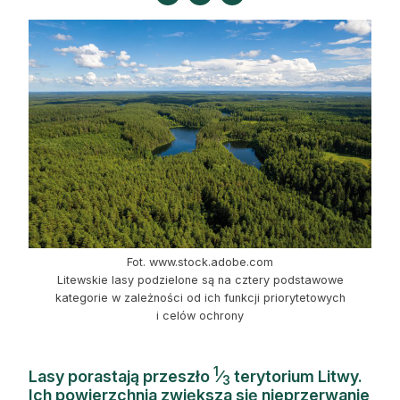
Strefa eksperta
Auto do lasu
Dla drwala
Leśnik na zakupach
Z zagranicy
Edukacja
Lasy prywatne
Fot. www.stock.adobe.com
Litewskie lasy podzielone są na cztery podstawowe
kategorie w zależności od ich funkcji priorytetowych
O nas
i celów ochrony
100 lat „Lasu Polskiego”
1
Lasy porastają przeszło
⁄
terytorium Litwy.
Prenumerata
3
Ich powierzchnia zwiększa się nieprzerwanie