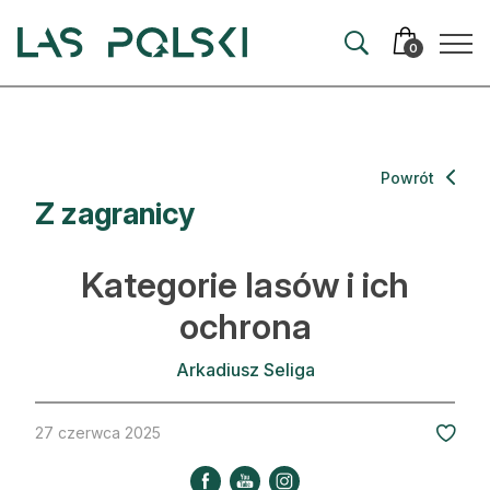
Przejdź
Przejdź
do
do
0
nawigacji
treści
Aktualności
Powrót
Z zagranicy
Artykuły
Hodowla lasu
Kategorie lasów i ich
Ochrona lasu
ochrona
Nowe technologie
Arkadiusz Seliga
Prawo
27 czerwca 2025
Kultura i historia