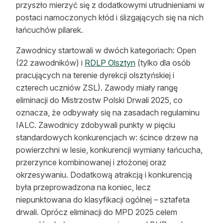
przyszło mierzyć się z dodatkowymi utrudnieniami w
Reklama
postaci namoczonych kłód i ślizgających się na nich
łańcuchów pilarek.
Zostań autorem
Zawodnicy startowali w dwóch kategoriach: Open
Archiwum
(22 zawodników) i
RDLP Olsztyn
(tylko dla osób
pracujących na terenie dyrekcji olsztyńskiej i
Kontakt
czterech uczniów ZSL). Zawody miały rangę
eliminacji do Mistrzostw Polski Drwali 2025, co
oznacza, że odbywały się na zasadach regulaminu
IALC. Zawodnicy zdobywali punkty w pięciu
standardowych konkurencjach w: ścince drzew na
powierzchni w lesie, konkurencji wymiany łańcucha,
przerzynce kombinowanej i złożonej oraz
okrzesywaniu. Dodatkową atrakcją i konkurencją
była przeprowadzona na koniec, lecz
niepunktowana do klasyfikacji ogólnej – sztafeta
drwali. Oprócz eliminacji do MPD 2025 celem