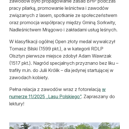
zawodów było propagowanie zasad BHP podczas
pracy pilarką, promowanie leśnictwa i zawodów
związanych z lasem, spotkanie ze społeczeństwem
oraz promocja współpracy między Gminą Sorkwity,
Nadleśnictwem Mrągowo i zakładami usług leśnych.
W klasyfikacji ogólnej Open złoty medal wywalczył
Tomasz Bilski (1599 pkt.), a w kategorii RDLP
Olsztyn pierwsze miejsce zdobył Adam Wawrzak
(1517 pkt.). Nagród specjalnych przyznano bez liku –
trafiły m.in. do Julii Królik – dla jedynej startującej w
zawodach kobiety.
Pełna relacja z zawodów wraz z fotorelacją
w
numerze 11/2025 „Lasu Polskiego”
. Zapraszany do
lektury!