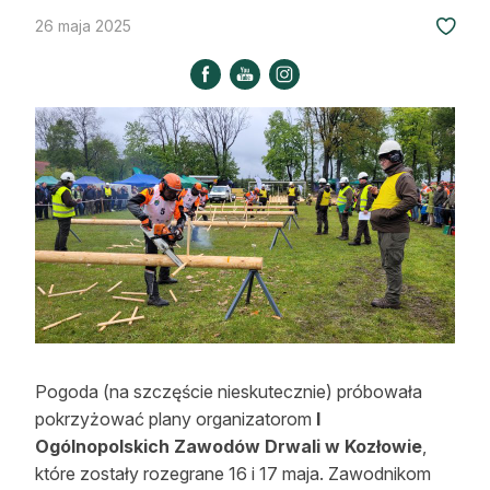
Strefa eksperta
26 maja 2025
Auto do lasu
Dla drwala
Leśnik na zakupach
Z zagranicy
Edukacja
Lasy prywatne
O nas
Pogoda (na szczęście nieskutecznie) próbowała
pokrzyżować plany organizatorom
I
100 lat „Lasu Polskiego”
Ogólnopolskich Zawodów Drwali w Kozłowie
,
Prenumerata
które zostały rozegrane 16 i 17 maja. Zawodnikom