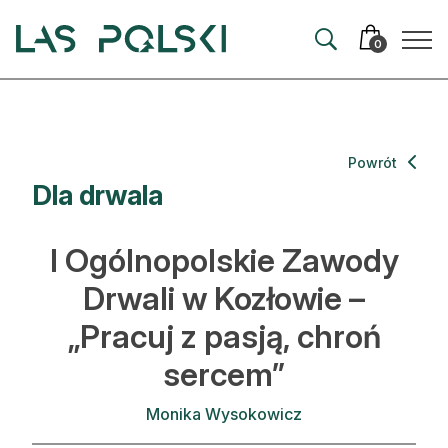
Przejdź
Przejdź
do
do
0
nawigacji
treści
Aktualności
Powrót
Dla drwala
Artykuły
Hodowla lasu
I Ogólnopolskie Zawody
Ochrona lasu
Drwali w Kozłowie –
„Pracuj z pasją, chroń
Nowe technologie
sercem”
Prawo
Monika Wysokowicz
Kultura i historia