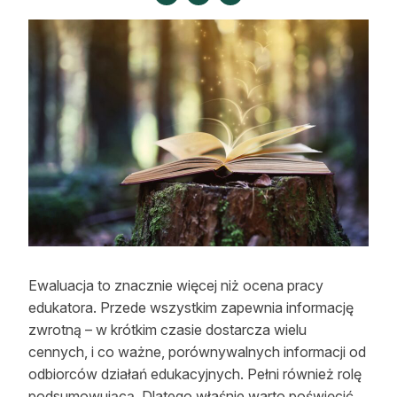
Strefa eksperta
Auto do lasu
Dla drwala
Leśnik na zakupach
Z zagranicy
Edukacja
Lasy prywatne
Ewaluacja to znacznie więcej niż ocena pracy
O nas
edukatora. Przede wszystkim zapewnia informację
zwrotną – w krótkim czasie dostarcza wielu
100 lat „Lasu Polskiego”
cennych, i co ważne, porównywalnych informacji od
odbiorców działań edukacyjnych. Pełni również rolę
Prenumerata
podsumowującą. Dlatego właśnie warto poświęcić