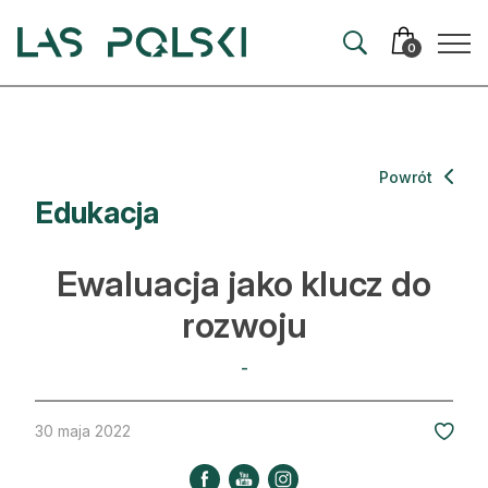
Przejdź
Przejdź
do
do
0
nawigacji
treści
Aktualności
Powrót
Edukacja
Artykuły
Hodowla lasu
Ewaluacja jako klucz do
Ochrona lasu
rozwoju
Nowe technologie
-
Prawo
30 maja 2022
Kultura i historia