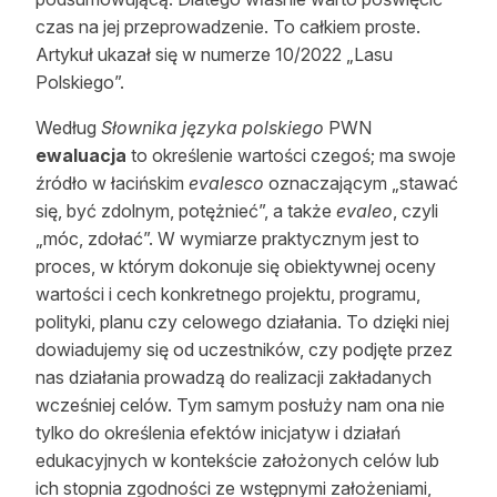
Reklama
czas na jej przeprowadzenie. To całkiem proste.
Artykuł ukazał się w numerze 10/2022 „Lasu
Zostań autorem
Polskiego”.
Archiwum
Według
Słownika języka polskiego
PWN
ewaluacja
to określenie wartości czegoś; ma swoje
Kontakt
źródło w łacińskim
evalesco
oznaczającym „stawać
się, być zdolnym, potężnieć”, a także
evaleo
, czyli
„móc, zdołać”. W wymiarze praktycznym jest to
proces, w którym dokonuje się obiektywnej oceny
wartości i cech konkretnego projektu, programu,
polityki, planu czy celowego działania. To dzięki niej
dowiadujemy się od uczestników, czy podjęte przez
nas działania prowadzą do realizacji zakładanych
wcześniej celów. Tym samym posłuży nam ona nie
tylko do określenia efektów inicjatyw i działań
edukacyjnych w kontekście założonych celów lub
ich stopnia zgodności ze wstępnymi założeniami,