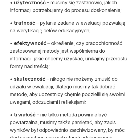
•
użyteczność
– musimy się zastanowić, jakich
informacji potrzebujemy do procesu doskonalenia;
•
trafność
– pytania zadane w ewaluacji pozwalają
na weryfikację celów edukacyjnych;
•
efektywność
– określenie, czy pracochłonność
zastosowanej metody jest współmierna do
informacji, jakie chcemy uzyskać, unikajmy przerostu
formy nad treścią;
•
skuteczność
– nikogo nie możemy zmusić do
udziału w ewaluacji, dlatego musimy tak dobrać
metodę, aby uczestnicy chętnie podzielili się swoimi
uwagami, odczuciami i refleksjami;
•
trwałość
– nie tylko metoda powinna być
powtarzalna, musimy także pamiętać, aby zapis
wyników był odpowiednio zarchiwizowany, by móc
śledzić postępy naszych starań edukacyjnych.