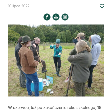
Strefa eksperta
10 lipca 2022
Auto do lasu
Dla drwala
Leśnik na zakupach
Z zagranicy
Edukacja
Lasy prywatne
O nas
100 lat „Lasu Polskiego”
Prenumerata
W czerwcu, tuż po zakończeniu roku szkolnego, 19