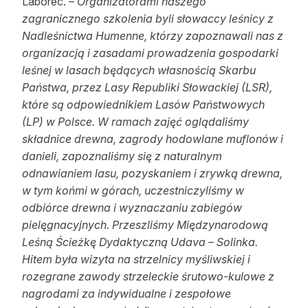
Laborec.
– Organizatorami naszego
zagranicznego szkolenia byli słowaccy leśnicy z
Nadleśnictwa Humenne, którzy zapoznawali nas z
organizacją i zasadami prowadzenia gospodarki
leśnej w lasach będących własnością Skarbu
Państwa, przez Lasy Republiki Słowackiej (LSR),
które są odpowiednikiem Lasów Państwowych
(LP) w Polsce. W ramach zajęć oglądaliśmy
składnice drewna, zagrody hodowlane muflonów i
danieli, zapoznaliśmy się z naturalnym
odnawianiem lasu, pozyskaniem i zrywką drewna,
w tym końmi w górach, uczestniczyliśmy w
odbiórce drewna i wyznaczaniu zabiegów
pielęgnacyjnych. Przeszliśmy Międzynarodową
Leśną Ścieżkę Dydaktyczną Udava – Solinka.
Hitem była wizyta na strzelnicy myśliwskiej i
rozegrane zawody strzeleckie śrutowo-kulowe z
nagrodami za indywidualne i zespołowe