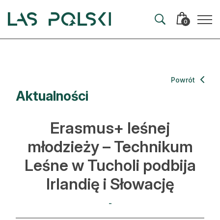
Przejdź
Przejdź
do
do
0
nawigacji
treści
Aktualności
Powrót
Aktualności
Artykuły
Hodowla lasu
Erasmus+ leśnej
Ochrona lasu
młodzieży – Technikum
Leśne w Tucholi podbija
Nowe technologie
Irlandię i Słowację
Prawo
-
Kultura i historia