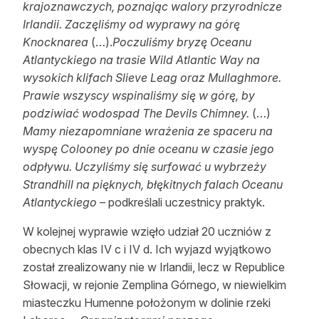
krajoznawczych, poznając walory przyrodnicze
Irlandii. Zaczęliśmy od wyprawy na górę
Knocknarea
(…).
Poczuliśmy
bryzę Oceanu
Atlantyckiego na trasie Wild Atlantic Way na
wysokich klifach Slieve Leag oraz Mullaghmore.
Prawie wszyscy wspinaliśmy się w górę, by
podziwiać wodospad The Devils Chimney.
(…)
Mamy niezapomniane wrażenia ze spaceru na
wyspę Colooney po dnie oceanu w czasie jego
odpływu. Uczyliśmy się surfować u wybrzeży
Strandhill na pięknych, błękitnych falach Oceanu
Atlantyckiego
– podkreślali uczestnicy praktyk.
W kolejnej wyprawie wzięło udział 20 uczniów z
obecnych klas IV c i IV d. Ich wyjazd wyjątkowo
został zrealizowany nie w Irlandii, lecz w Republice
Słowacji, w rejonie Zemplina Górnego, w niewielkim
miasteczku Humenne położonym w dolinie rzeki