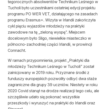
tegorocznych absolwentów Technikum Leśnego w
Reklama
Tucholi było uczestnikami ostatniej edycji projektu
programu PO WER VET, działającego na zasadach
Zostań autorem
programu Erasmus+. Wizyta w Irlandii zakończyła
cykl pięciu wyjazdów młodzieży na praktyki
Archiwum
zawodowe na tę „zieloną wyspę”. Miejscem
Kontakt
docelowym było Sligo, niewielkie miasteczko w
północno-zachodniej części Irlandii, w prowincji
Connacht.
W ramach przypomnienia, projekt „Praktyki dla
młodzieży Technikum Leśnego w Tucholi” został
zainicjowany w 2019 roku. Przyznane środki z
funduszy europejskich pozwoliły odbyć dwa staże
zagraniczne dla grupy 39 uczniów. Niestety w roku
2020 Covid stanął na drodze realizacji tego celu, ale
szczęśliwie udało się pokonać wszystkie
przeszkody i wyruszyć na praktyki do Irlandii oraz