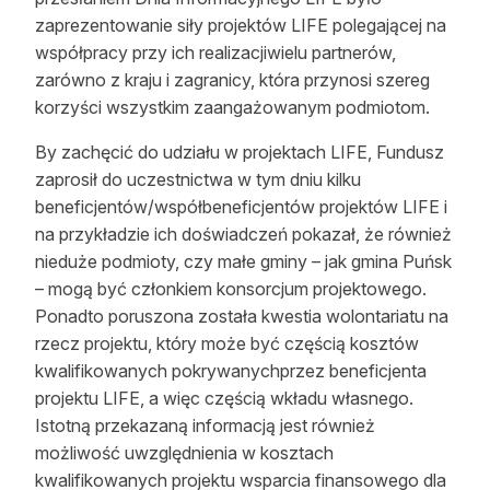
zaprezentowanie siły projektów LIFE polegającej na
Reklama
współpracy przy ich realizacjiwielu partnerów,
Zostań autorem
zarówno z kraju i zagranicy, która przynosi szereg
korzyści wszystkim zaangażowanym podmiotom.
Archiwum
By zachęcić do udziału w projektach LIFE, Fundusz
Kontakt
zaprosił do uczestnictwa w tym dniu kilku
beneficjentów/współbeneficjentów projektów LIFE i
na przykładzie ich doświadczeń pokazał, że również
nieduże podmioty, czy małe gminy – jak gmina Puńsk
– mogą być członkiem konsorcjum projektowego.
Ponadto poruszona została kwestia wolontariatu na
rzecz projektu, który może być częścią kosztów
kwalifikowanych pokrywanychprzez beneficjenta
projektu LIFE, a więc częścią wkładu własnego.
Istotną przekazaną informacją jest również
możliwość uwzględnienia w kosztach
kwalifikowanych projektu wsparcia finansowego dla