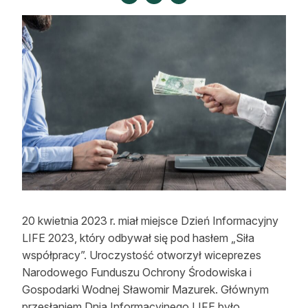
Strefa eksperta
Auto do lasu
Dla drwala
Leśnik na zakupach
Z zagranicy
Edukacja
Lasy prywatne
20 kwietnia 2023 r. miał miejsce Dzień Informacyjny
O nas
LIFE 2023, który odbywał się pod hasłem „Siła
współpracy”. Uroczystość otworzył wiceprezes
100 lat „Lasu Polskiego”
Narodowego Funduszu Ochrony Środowiska i
Gospodarki Wodnej Sławomir Mazurek. Głównym
Prenumerata
przesłaniem Dnia Informacyjnego LIFE było