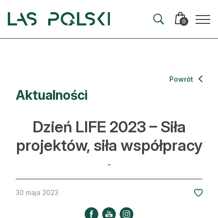
Przejdź
Przejdź
do
do
0
nawigacji
treści
Aktualności
Powrót
Aktualności
Artykuły
Hodowla lasu
Dzień LIFE 2023 – Siła
Ochrona lasu
projektów, siła współpracy
Nowe technologie
-
Prawo
30 maja 2023
Kultura i historia