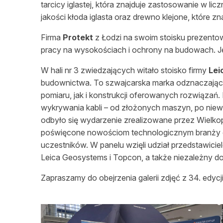
tarcicy iglastej, która znajduje zastosowanie w li
jakości kłoda iglasta oraz drewno klejone, które 
Firma
Protekt
z Łodzi na swoim stoisku prezento
pracy na wysokościach i ochrony na budowach. Jes
W hali nr 3 zwiedzających witało stoisko firmy
Lei
budownictwa. To szwajcarska marka odznaczająca 
pomiaru, jak i konstrukcji oferowanych rozwiązań.
wykrywania kabli – od złożonych maszyn, po niew
odbyło się wydarzenie zrealizowane przez Wielko
poświęcone nowościom technologicznym branży ge
uczestników. W panelu wzięli udział przedstawici
Leica Geosystems i Topcon, a także niezależny d
Zapraszamy do obejrzenia galerii zdjęć z 34. ed