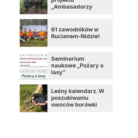
„Ambasadorzy
zmian”
61 zawodników w
Rucianem-Nidzie!
Seminarium
naukowe „Pożary a
lasy”
Leśny kalendarz. W
poszukiwaniu
owoców borówki
czernicy