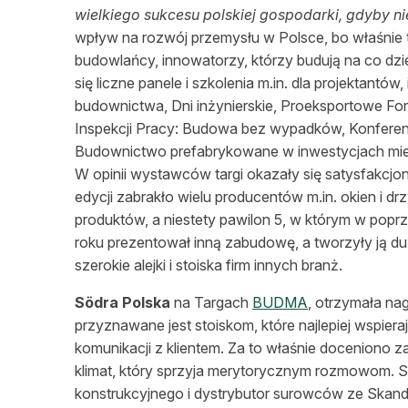
wielkiego sukcesu polskiej gospodarki, gdyby ni
wpływ na rozwój przemysłu w Polsce, bo właśnie tu
budowlańcy, innowatorzy, którzy budują na co dz
się liczne panele i szkolenia m.in. dla projektan
budownictwa, Dni inżynierskie, Proeksportowe 
Inspekcji Pracy: Budowa bez wypadków, Konfer
Budownictwo prefabrykowane w inwestycjach mie
W opinii wystawców targi okazały się satysfakcjo
edycji zabrakło wielu producentów m.in. okien i drz
produktów, a niestety pawilon 5, w którym w poprz
roku prezentował inną zabudowę, a tworzyły ją du
szerokie alejki i stoiska firm innych branż.
Södra Polska
na Targach
BUDMA
, otrzymała na
przyznawane jest stoiskom, które najlepiej wspieraj
komunikacji z klientem. Za to właśnie doceniono z
klimat, który sprzyja merytorycznym rozmowom. 
konstrukcyjnego i dystrybutor surowców ze Skan