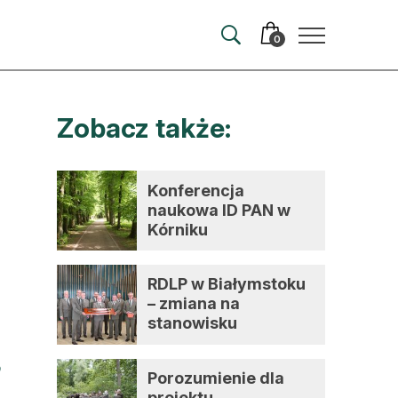
0
Zobacz także:
merata
ma
Konferencja
naukowa ID PAN w
 autorem
Kórniku
wum
RDLP w Białymstoku
t
– zmiana na
stanowisku
dyrektora
Porozumienie dla
projektu