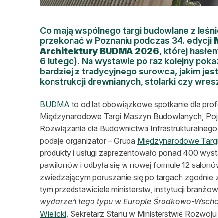
Co mają wspólnego targi budowlane z leśn
przekonać w Poznaniu podczas 34. edycji
Architektury
BUDMA
2026
, której hasł
6 lutego). Na wystawie po raz kolejny pok
bardziej z tradycyjnego surowca, jakim je
konstrukcji drewnianych, stolarki czy wre
BUDMA
to od lat obowiązkowe spotkanie dla prof
Międzynarodowe Targi Maszyn Budowlanych, Poj
Rozwiązania dla Budownictwa Infrastrukturalneg
podaje organizator – Grupa
Międzynarodowe Targi
produkty i usługi zaprezentowało ponad 400 wyst
pawilonów i odbyła się w nowej formule 12 salonó
zwiedzającym poruszanie się po targach zgodnie z 
tym przedstawiciele ministerstw, instytucji branż
wydarzeń tego typu w Europie Środkowo-Wscho
Wielicki
. Sekretarz Stanu w Ministerstwie Rozwoju i