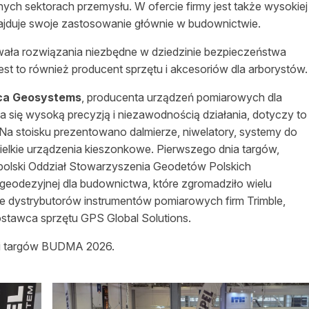
cznych sektorach przemysłu. W ofercie firmy jest także wysokiej
znajduje swoje zastosowanie głównie w budownictwie.
wała rozwiązania niezbędne w dziedzinie bezpieczeństwa
t to również producent sprzętu i akcesoriów dla arborystów.
ca Geosystems
, producenta
urządzeń pomiarowych dla
się wysoką precyzją i niezawodnością działania, dotyczy to
 Na stoisku prezentowano dalmierze, niwelatory, systemy do
ielkie urządzenia kieszonkowe. Pierwszego dnia targów,
polski Oddział Stowarzyszenia Geodetów Polskich
odezyjnej dla budownictwa, które zgromadziło wielu
ele dystrybutorów instrumentów pomiarowych firm Trimble,
ostawca sprzętu GPS Global Solutions.
ycji targów BUDMA 2026.