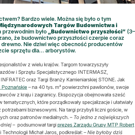
ictwem? Bardzo wiele. Można się było o tym
Międzynarodowych Targów Budownictwa i
em przewodnim było
„Budownictwo przyszłości”
(3–
azano, że budownictwo przyszłości czerpie coraz
st drewno. Nie dziwi więc obecność producentów
szcie sprzętu dla… arborystów.
esjonalistów z wielu krajów. Targom towarzyszyły
azdów i Sprzętu Specjalistycznego INTERMASZ,
o INFRATEC oraz Targi Branży Kamieniarskiej STONE. Jak
 Poznańskie
– na 40 tys. m² powierzchni pawilonów, swoje
awców z kraju i zagranicy. Ekspozycja obejmowała sześć
w tematycznych, które porządkowały specjalizacje i ułatwiały
potrzebami biznesowymi. Na targi przybyli liczni goście, w
owych oraz patronów medialnych. –
To jedno z największych
dniej
–
podsumował targi
prezes Zarządu Grupy MTP Robert
 Technologii Michał Jaros, podkreślał: –
Nie byłoby dziś