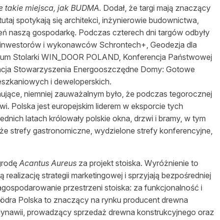
e takie miejsca, jak BUDMA.
Dodał, że targi mają znaczący
taj spotykają się architekci, inżynierowie budownictwa,
ień naszą gospodarkę. Podczas czterech dni targów odbyły
tów, inwestorów i wykonawców Schrontech+, Geodezja dla
Forum Stolarki WIN_DOOR POLAND, Konferencja Państwowej
encja Stowarzyszenia Energooszczędne Domy: Gotowe
szkaniowych i deweloperskich.
nujące, niemniej zauważalnym było, że podczas tegorocznej
wi. Polska jest europejskim liderem w eksporcie tych
ednich latach królowały polskie okna, drzwi i bramy, w tym
że strefy gastronomiczne, wydzielone strefy konferencyjne,
grodę
Acantus Aureus
za projekt stoiska. Wyróżnienie to
ą realizację strategii marketingowej i sprzyjają bezpośredniej
agospodarowanie przestrzeni stoiska: za funkcjonalność i
Södra Polska to znaczący na rynku producent drewna
dynawii, prowadzący sprzedaż drewna konstrukcyjnego oraz