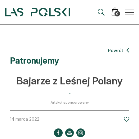
Przejdź
Przejdź
do
do
0
nawigacji
treści
Aktualności
Powrót
Patronujemy
Artykuły
Hodowla lasu
Bajarze z Leśnej Polany
Ochrona lasu
-
Nowe technologie
Artykuł sponsorowany
Prawo
14 marca 2022
Kultura i historia