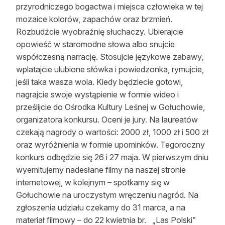
przyrodniczego bogactwa i miejsca człowieka w tej
Reklama
mozaice kolorów, zapachów oraz brzmień.
Rozbudźcie wyobraźnię słuchaczy. Ubierajcie
Zostań autorem
opowieść w staromodne słowa albo snujcie
Archiwum
współczesną narrację. Stosujcie językowe zabawy,
wplatajcie ulubione słówka i powiedzonka, rymujcie,
Kontakt
jeśli taka wasza wola. Kiedy będziecie gotowi,
nagrajcie swoje wystąpienie w formie wideo i
prześlijcie do Ośrodka Kultury Leśnej w Gołuchowie,
organizatora konkursu. Oceni je jury. Na laureatów
czekają nagrody o wartości: 2000 zł, 1000 zł i 500 zł
oraz wyróżnienia w formie upominków. Tegoroczny
konkurs odbędzie się 26 i 27 maja. W pierwszym dniu
wyemitujemy nadesłane filmy na naszej stronie
internetowej, w kolejnym – spotkamy się w
Gołuchowie na uroczystym wręczeniu nagród. Na
zgłoszenia udziału czekamy do 31 marca, a na
materiał filmowy – do 22 kwietnia br. „Las Polski”