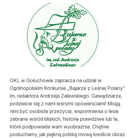
Strefa eksperta
Auto do lasu
Dla drwala
Leśnik na zakupach
Z zagranicy
Edukacja
OKL w Gołuchowie zaprasza na udział w
Lasy prywatne
Ogólnopolskim Konkursie „Bajarze z Leśnej Polany”
im. redaktora Andrzeja Zalewskiego. Gawędziarze,
podzielcie się z nami leśnymi opowieściami! Mogą
O nas
nimi być osobiste przeżycia, wspomnienia o lesie
100 lat „Lasu Polskiego”
zebrane wśród bliskich, historie prawdziwe lub te,
które podpowiada wam wyobraźnia. Chętnie
Prenumerata
posłuchamy, jak piękną polską mową kreślicie obraz