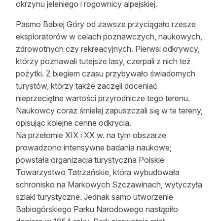
okrzynu jeleniego i rogownicy alpejskiej.
Reklama
Pasmo Babiej Góry od zawsze przyciągało rzesze
Zostań autorem
eksploratorów w celach poznawczych, naukowych,
zdrowotnych czy rekreacyjnych. Pierwsi odkrywcy,
Archiwum
którzy poznawali tutejsze lasy, czerpali z nich też
pożytki. Z biegiem czasu przybywało świadomych
Kontakt
turystów, którzy także zaczęli doceniać
nieprzeciętne wartości przyrodnicze tego terenu.
Naukowcy coraz śmielej zapuszczali się w te tereny,
opisując kolejne cenne odkrycia.
Na przełomie XIX i XX w. na tym obszarze
prowadzono intensywne badania naukowe;
powstała organizacja turystyczna Polskie
Towarzystwo Tatrzańskie, która wybudowała
schronisko na Markowych Szczawinach, wytyczyła
szlaki turystyczne. Jednak samo utworzenie
Babiogórskiego Parku Narodowego nastąpiło