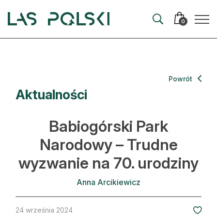
Przejdź
Przejdź
do
do
0
nawigacji
treści
Aktualności
Powrót
Aktualności
Artykuły
Hodowla lasu
Babiogórski Park
Ochrona lasu
Narodowy – Trudne
wyzwanie na 70. urodziny
Nowe technologie
Prawo
Anna Arcikiewicz
Kultura i historia
24 września 2024