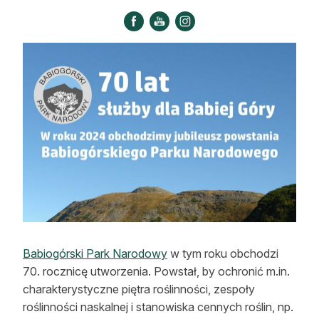
Strefa eksperta
Auto do lasu
Dla drwala
Leśnik na zakupach
Z zagranicy
Edukacja
Lasy prywatne
O nas
Babiogórski Park Narodowy
w tym roku obchodzi
70. rocznicę utworzenia. Powstał, by ochronić m.in.
100 lat „Lasu Polskiego”
charakterystyczne piętra roślinności, zespoły
Prenumerata
roślinności naskalnej i stanowiska cennych roślin, np.