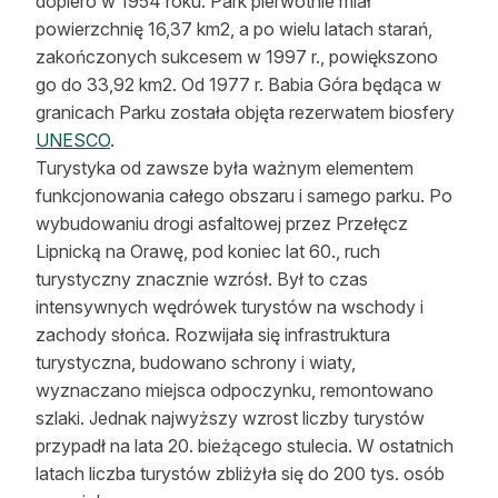
dopiero w 1954 roku. Park pierwotnie miał
powierzchnię 16,37 km2, a po wielu latach starań,
zakończonych sukcesem w 1997 r., powiększono
go do 33,92 km2. Od 1977 r. Babia Góra będąca w
granicach Parku została objęta rezerwatem biosfery
UNESCO
.
Turystyka od zawsze była ważnym elementem
funkcjonowania całego obszaru i samego parku. Po
wybudowaniu drogi asfaltowej przez Przełęcz
Lipnicką na Orawę, pod koniec lat 60., ruch
turystyczny znacznie wzrósł. Był to czas
intensywnych wędrówek turystów na wschody i
zachody słońca. Rozwijała się infrastruktura
turystyczna, budowano schrony i wiaty,
wyznaczano miejsca odpoczynku, remontowano
szlaki. Jednak najwyższy wzrost liczby turystów
przypadł na lata 20. bieżącego stulecia. W ostatnich
latach liczba turystów zbliżyła się do 200 tys. osób