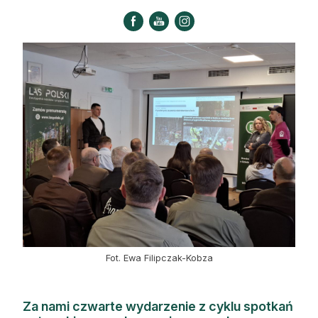
Strefa eksperta
Auto do lasu
Dla drwala
Leśnik na zakupach
Z zagranicy
Edukacja
Lasy prywatne
O nas
Fot. Ewa Filipczak-Kobza
100 lat „Lasu Polskiego”
Prenumerata
Za nami czwarte wydarzenie z cyklu spotkań