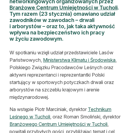
networkingowych organizowanych przez
Reklama
Branżowe Centrum Umiejętności w Tucholi
.
Tym razem (23 stycznia) omawiano udział
zawodników w zawodach – drwali
Zostań autorem
i arborystów – oraz to, jak taka aktywność
wpływa na bezpieczeństwo ich pracy
Archiwum
w życiu zawodowym.
Kontakt
W spotkaniu wzięli udział przedstawiciele Lasów
Państwowych,
Ministerstwa Klimatu i Środowiska
,
Polskiego Związku Pracodawców Leśnych oraz
aktywni reprezentanci i reprezentantki Polski
startujący w sportowych potyczkach drwali oraz
arborystów na szczeblu krajowym i arenie
międzynarodowej.
Na wstępie Piotr Marciniak, dyrektor
Technikum
Leśnego w Tucholi
, oraz Roman Smoliński, dyrektor
Branżowego Centrum Umiejętności w Tucholi
,
powitali przybyłych gości, przybliżając temat i cel