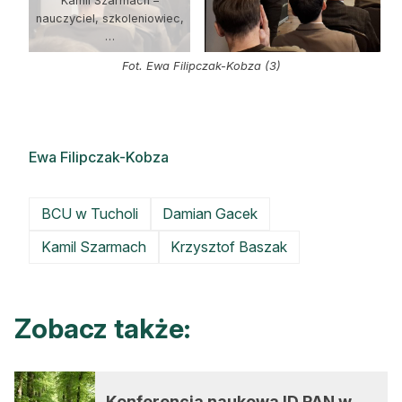
Kamil Szarmach –
nauczyciel, szkoleniowiec,
…
Fot. Ewa Filipczak-Kobza (3)
Ewa Filipczak-Kobza
BCU w Tucholi
Damian Gacek
Kamil Szarmach
Krzysztof Baszak
Zobacz także:
Konferencja naukowa ID PAN w