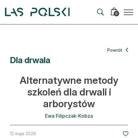
Przejdź
Przejdź
do
do
0
nawigacji
treści
Aktualności
Powrót
Dla drwala
Artykuły
Hodowla lasu
Alternatywne metody
Ochrona lasu
szkoleń dla drwali i
arborystów
Nowe technologie
Prawo
Ewa Filipczak-Kobza
Kultura i historia
12 maja 2026