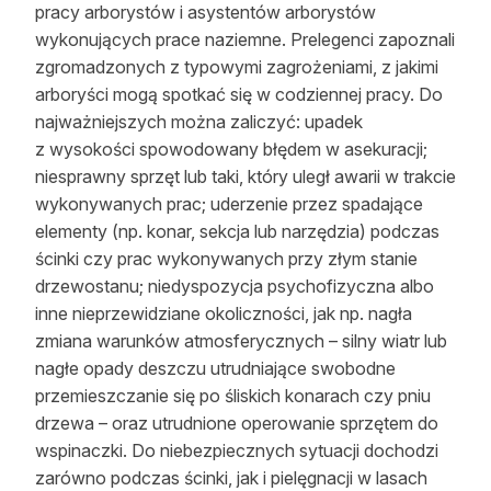
pracy arborystów i asystentów arborystów
wykonujących prace naziemne. Prelegenci zapoznali
zgromadzonych z typowymi zagrożeniami, z jakimi
arboryści mogą spotkać się w codziennej pracy. Do
najważniejszych można zaliczyć: upadek
z wysokości spowodowany błędem w asekuracji;
niesprawny sprzęt lub taki, który uległ awarii w trakcie
wykonywanych prac; uderzenie przez spadające
elementy (np. konar, sekcja lub narzędzia) podczas
ścinki czy prac wykonywanych przy złym stanie
drzewostanu; niedyspozycja psychofizyczna albo
inne nieprzewidziane okoliczności, jak np. nagła
zmiana warunków atmosferycznych – silny wiatr lub
nagłe opady deszczu utrudniające swobodne
przemieszczanie się po śliskich konarach czy pniu
drzewa – oraz utrudnione operowanie sprzętem do
wspinaczki. Do niebezpiecznych sytuacji dochodzi
zarówno podczas ścinki, jak i pielęgnacji w lasach