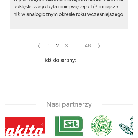
poklęskowego była mniej więcej o 1/3 mniejsza
niż w analogicznym okresie roku wcześniejszego.
Stronicowanie
1
2
3
…
46
wpisów
idź do strony:
Nasi partnerzy