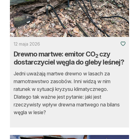
Strefa eksperta
Auto do lasu
Dla drwala
12 maja 2026
Leśnik na zakupach
Drewno martwe: emitor CO
czy
2
Z zagranicy
dostarczyciel węgla do gleby leśnej?
Edukacja
Jedni uważają martwe drewno w lasach za
marnotrawstwo zasobów. Inni widzą w nim
Lasy prywatne
ratunek w sytuacji kryzysu klimatycznego.
Dlatego tak ważne jest pytanie: jaki jest
rzeczywisty wpływ drewna martwego na bilans
O nas
węgla w lesie?
100 lat „Lasu Polskiego”
Prenumerata