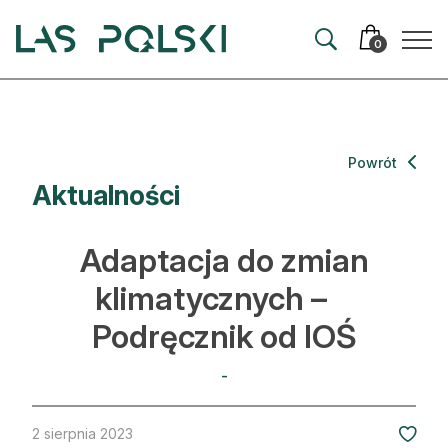
Przejdź
Przejdź
do
do
0
nawigacji
treści
Aktualności
Powrót
Aktualności
Artykuły
Hodowla lasu
Adaptacja do zmian
Ochrona lasu
klimatycznych –
Podręcznik od IOŚ
Nowe technologie
Prawo
-
Kultura i historia
2 sierpnia 2023