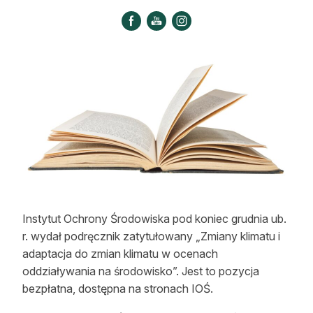
Strefa eksperta
Auto do lasu
Dla drwala
Leśnik na zakupach
Z zagranicy
Edukacja
Lasy prywatne
Instytut Ochrony Środowiska pod koniec grudnia ub.
r. wydał podręcznik zatytułowany „Zmiany klimatu i
O nas
adaptacja do zmian klimatu w ocenach
100 lat „Lasu Polskiego”
oddziaływania na środowisko”. Jest to pozycja
bezpłatna, dostępna na stronach IOŚ.
Prenumerata