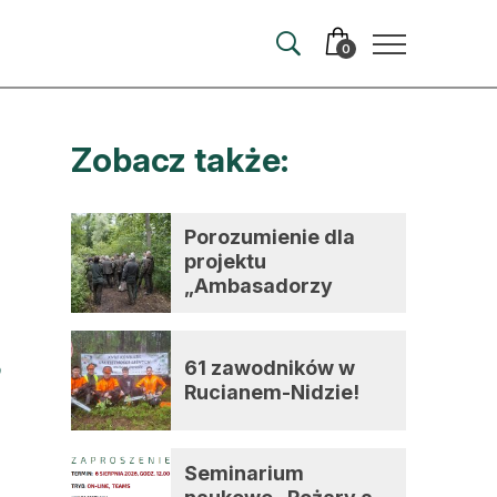
0
Zobacz także:
merata
ma
Porozumienie dla
projektu
 autorem
„Ambasadorzy
zmian”
wum
61 zawodników w
t
Rucianem-Nidzie!
Seminarium