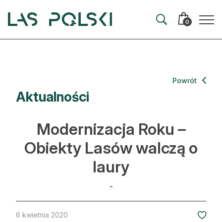
Przejdź
Przejdź
do
do
0
nawigacji
treści
Aktualności
Powrót
Aktualności
Artykuły
Hodowla lasu
Modernizacja Roku –
Ochrona lasu
Obiekty Lasów walczą o
laury
Nowe technologie
Prawo
-
Kultura i historia
6 kwietnia 2020