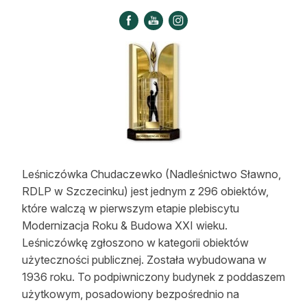
Strefa eksperta
Auto do lasu
Dla drwala
Leśnik na zakupach
Z zagranicy
Edukacja
Leśniczówka Chudaczewko (Nadleśnictwo Sławno,
RDLP w Szczecinku) jest jednym z 296 obiektów,
Lasy prywatne
które walczą w pierwszym etapie plebiscytu
Modernizacja Roku & Budowa XXI wieku.
O nas
Leśniczówkę zgłoszono w kategorii obiektów
użyteczności publicznej. Została wybudowana w
100 lat „Lasu Polskiego”
1936 roku. To podpiwniczony budynek z poddaszem
Prenumerata
użytkowym, posadowiony bezpośrednio na