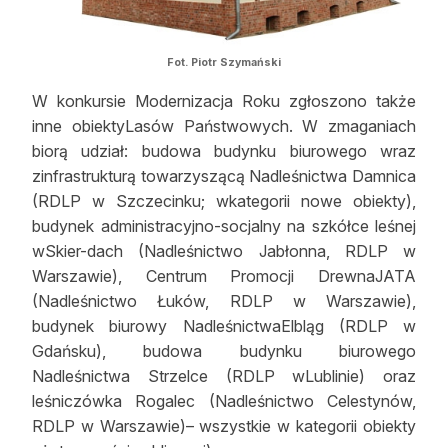
Fot. Piotr Szymański
W konkursie Modernizacja Roku zgłoszono także
inne obiektyLasów Państwowych. W zmaganiach
biorą udział: budowa budynku biurowego wraz
zinfrastrukturą towarzyszącą Nadleśnictwa Damnica
(RDLP w Szczecinku; wkategorii nowe obiekty),
budynek administracyjno-socjalny na szkółce leśnej
wSkier-dach (Nadleśnictwo Jabłonna, RDLP w
Warszawie), Centrum Promocji DrewnaJATA
(Nadleśnictwo Łuków, RDLP w Warszawie),
budynek biurowy NadleśnictwaElbląg (RDLP w
Gdańsku), budowa budynku biurowego
Nadleśnictwa Strzelce (RDLP wLublinie) oraz
leśniczówka Rogalec (Nadleśnictwo Celestynów,
RDLP w Warszawie)– wszystkie w kategorii obiekty