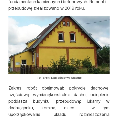
fundamentach kamiennych i betonowych. Remont i
Reklama
przebudowę zrealizowano w 2019 roku.
Zostań autorem
Archiwum
Kontakt
Fot. arch. Nadleśnictwa Sławno
Zakres robót obejmował: pokrycie dachowe,
częściową wymianękonstrukcji dachu, ocieplenie
poddasza budynku, przebudowę: lukarny w
dachu,ganku, komina, okien – w tym
uporządkowanie układu rozmieszczenia