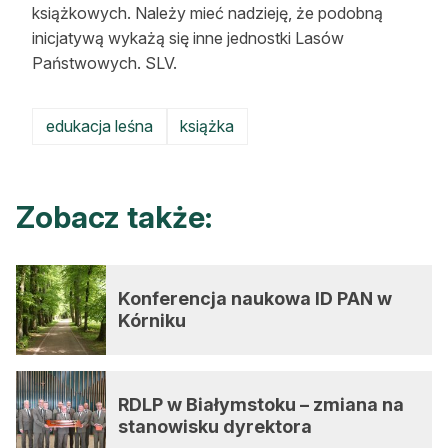
książkowych. Należy mieć nadzieję, że podobną
Reklama
inicjatywą wykażą się inne jednostki Lasów
Państwowych. SLV.
Zostań autorem
Archiwum
edukacja leśna
książka
Kontakt
Zobacz także:
Konferencja naukowa ID PAN w
Kórniku
RDLP w Białymstoku – zmiana na
stanowisku dyrektora