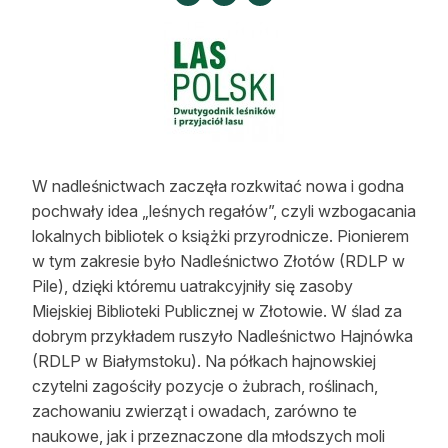
Strefa eksperta
Auto do lasu
Dla drwala
Leśnik na zakupach
W nadleśnictwach zaczęła rozkwitać nowa i godna
Z zagranicy
pochwały idea „leśnych regałów”, czyli wzbogacania
Edukacja
lokalnych bibliotek o książki przyrodnicze. Pionierem
w tym zakresie było Nadleśnictwo Złotów (RDLP w
Lasy prywatne
Pile), dzięki któremu uatrakcyjniły się zasoby
Miejskiej Biblioteki Publicznej w Złotowie. W ślad za
dobrym przykładem ruszyło Nadleśnictwo Hajnówka
O nas
(RDLP w Białymstoku). Na półkach hajnowskiej
100 lat „Lasu Polskiego”
czytelni zagościły pozycje o żubrach, roślinach,
zachowaniu zwierząt i owadach, zarówno te
Prenumerata
naukowe, jak i przeznaczone dla młodszych moli