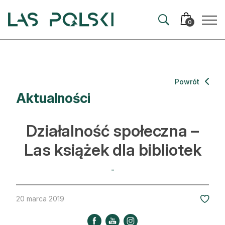
Przejdź
Przejdź
do
do
0
nawigacji
treści
Aktualności
Powrót
Aktualności
Artykuły
Hodowla lasu
Działalność społeczna –
Ochrona lasu
Las książek dla bibliotek
Nowe technologie
-
Prawo
20 marca 2019
Kultura i historia