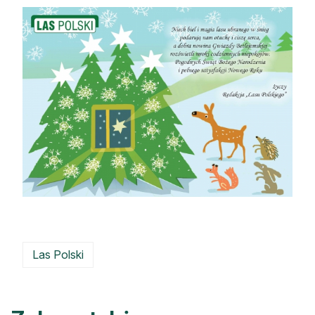
Strefa eksperta
Auto do lasu
Dla drwala
Leśnik na zakupach
Z zagranicy
Edukacja
Lasy prywatne
O nas
Las Polski
100 lat „Lasu Polskiego”
Prenumerata