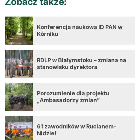
Zobacz także:
Reklama
Zostań autorem
Konferencja naukowa ID PAN w
Kórniku
Archiwum
Kontakt
RDLP w Białymstoku – zmiana na
stanowisku dyrektora
Porozumienie dla projektu
„Ambasadorzy zmian”
61 zawodników w Rucianem-
Nidzie!