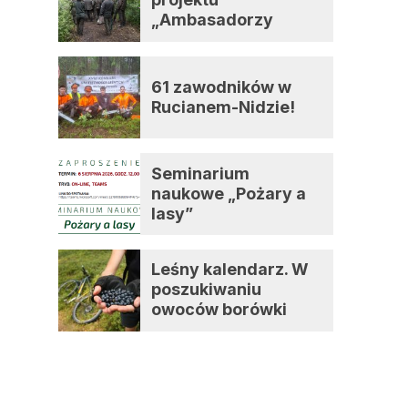
„Ambasadorzy
zmian”
61 zawodników w
Rucianem-Nidzie!
Seminarium
naukowe „Pożary a
lasy”
Leśny kalendarz. W
poszukiwaniu
owoców borówki
czernicy