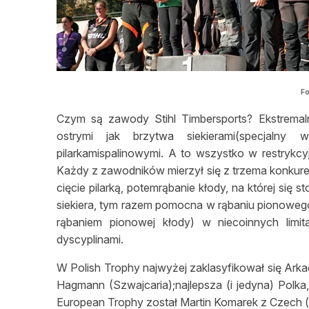
Fo
Czym są zawody Stihl Timbersports? Ekstremaln
ostrymi jak brzytwa siekierami(specjalny
pilarkamispalinowymi. A to wszystko w restrykc
Każdy z zawodników mierzył się z trzema konkure
cięcie pilarką, potemrąbanie kłody, na której się 
siekiera, tym razem pomocna w rąbaniu pionowego
rąbaniem pionowej kłody) w niecoinnych lim
dyscyplinami.
W Polish Trophy najwyżej zaklasyfikował się Ark
Hagmann (Szwajcaria);najlepsza (i jedyna) Polka,
European Trophy został Martin Komarek z Czech (n