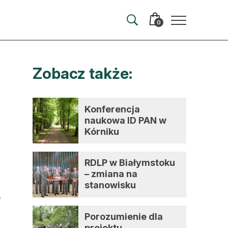
0
Zobacz także:
merata
ma
Konferencja
naukowa ID PAN w
 autorem
Kórniku
wum
RDLP w Białymstoku
t
– zmiana na
stanowisku
dyrektora
Porozumienie dla
projektu