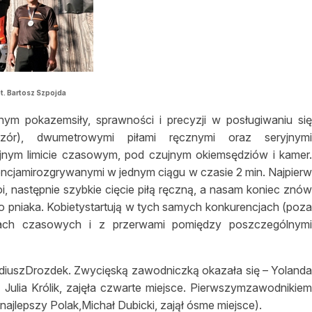
t. Bartosz Szpojda
ym pokazemsiły, sprawności i precyzji w posługiwaniu si
 wzór), dwumetrowymi piłami ręcznymi oraz seryjnym
yjnym limicie czasowym, pod czujnym okiemsędziów i kamer
ncjamirozgrywanymi w jednym ciągu w czasie 2 min. Najpier
stoi, następnie szybkie cięcie piłą ręczną, a nasam koniec znó
 pniaka. Kobietystartują w tych samych konkurencjach (poz
itach czasowych i z przerwami pomiędzy poszczególnym
adiuszDrozdek. Zwycięską zawodniczką okazała się – Yoland
 Julia Królik, zajęła czwarte miejsce. Pierwszymzawodnikie
ajlepszy Polak,Michał Dubicki, zajął ósme miejsce).