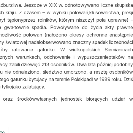
dośćburzliwa. Jeszcze w XIX w. odnotowywano liczne skupisk
 kraju. Z czasem – w wyniku polowań,kłusownictwa, presj
był tępionyprzez rolników, którym niszczył pola uprawne) 
pia gwałtownie spadła. Powoływane do życia akty prawn
ożliwość polowań (nałożono okresy ochronne anastępni
jny światowej nadalobserwowano znaczny spadek liczebnośc
róby ratowania gatunku. W wielkopolskich Siemianicac
cznych warunkach, odchowanie i wypuszczanieptaków n
wcy zabili dziewięć z13 osobników. Dwa lata później podobn
nu nie odnaleziono, śledztwo umorzono, a resztę osobnikó
 tego gatunku bytujący na terenie Polskipadł w 1989 roku. Dzi
 tylkojako zalatujący.
 oraz środkówwłasnych jednostek biorących udział 
ze