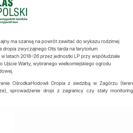
asy prywatne
ajny ma szansę na powrót zawitać do wykazu rodzimej
a dropia zwyczajnego Otis tarda na terytorium
y w latach 2018–26 przez jednostki LP przy współudziale
o Ujście Warty, wybranego wielkomiejskiego ogrodu
dowej.
zenie OśrodkaHodowli Dropia z siedzibą w Zagórzu (tere
e), sprowadzenie dropi z zagranicy czy stały monitorin