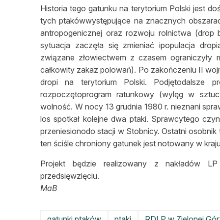
Historia tego gatunku na terytorium Polski jest 
tych ptakówwystępujące na znacznych obszarach
antropogenicznej oraz rozwoju rolnictwa (drop 
sytuacja zaczęła się zmieniać ipopulacja dro
związane złowiectwem z czasem ograniczyły m
całkowity zakaz polowań). Po zakończeniu II wo
dropi na terytorium Polski. Podjętodalsze p
rozpoczętoprogram ratunkowy (wylęg w sztu
wolność. W nocy 13 grudnia 1980 r. nieznani spra
los spotkał kolejne dwa ptaki. Sprawcytego czy
przeniesionodo stacji w Stobnicy. Ostatni osobnik
ten ściśle chroniony gatunek jest notowany w kraju
Projekt będzie realizowany z nakładów LP
przedsięwzięciu.
MaB
gatunki ptaków
ptaki
RDLP w Zielonej Gór