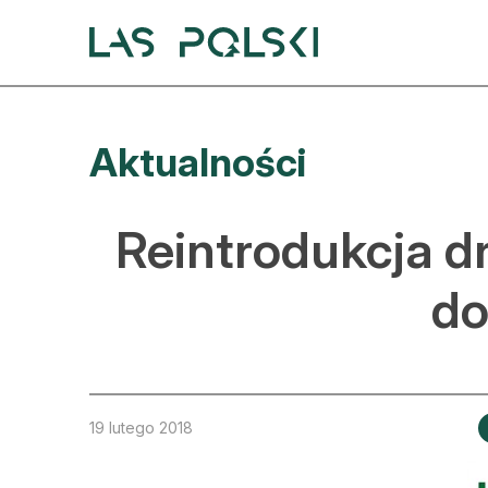
Przejdź
Przejdź
do
do
nawigacji
treści
A
Aktualności
A
S
Reintrodukcja dr
A
do
D
L
Z
19 lutego 2018
E