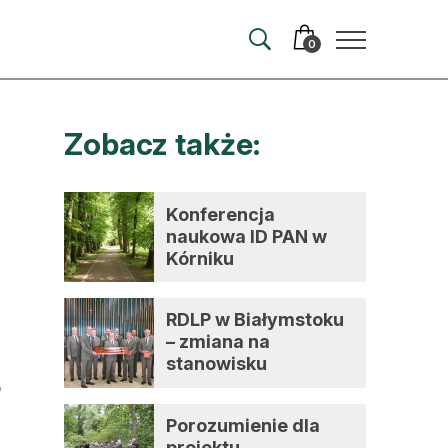
0
Zobacz także:
merata
ma
Konferencja
naukowa ID PAN w
 autorem
Kórniku
wum
RDLP w Białymstoku
t
– zmiana na
stanowisku
dyrektora
Porozumienie dla
projektu