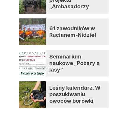
„Ambasadorzy
zmian”
61 zawodników w
Rucianem-Nidzie!
Seminarium
naukowe „Pożary a
lasy”
n
Leśny kalendarz. W
g
poszukiwaniu
owoców borówki
czernicy