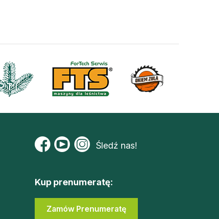
Śledź nas!
Kup prenumeratę:
Zamów Prenumeratę