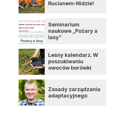
Rucianem-Nidzie!
Seminarium
naukowe „Pożary a
lasy”
Leśny kalendarz. W
poszukiwaniu
owoców borówki
o
czernicy
a
Zasady zarządzania
adaptacyjnego