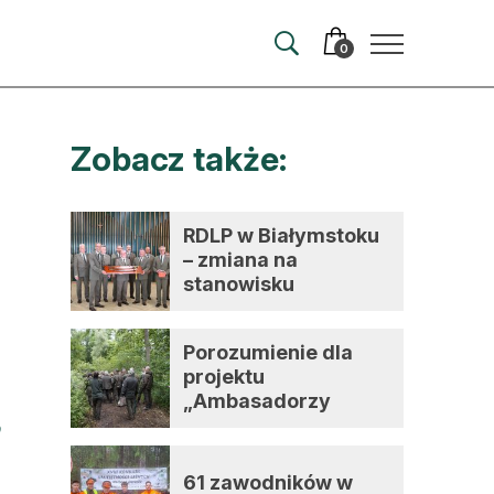
0
Zobacz także:
merata
ma
RDLP w Białymstoku
– zmiana na
 autorem
stanowisku
dyrektora
wum
Porozumienie dla
t
projektu
„Ambasadorzy
zmian”
61 zawodników w