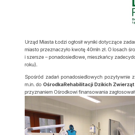
L
Urząd Miasta Łodzi ogłosił wyniki dotyczące zadań
miasto przeznaczyło kwotę 40mln zł. O losach śro
i szersze – ponadosiedlowe, mieszkańcy zadecydo
roku).
Spośród zadań ponadosiedlowych pozytywnie zo
m.in. do
OśrodkaRehabilitacji Dzikich Zwierząt
przyznaniem Ośrodkowi finansowania zagłosował