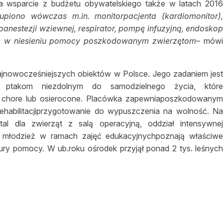
ła wsparcie z budżetu obywatelskiego także w latach 201
upiono wówczas m.in. monitorpacjenta (kardiomonitor)
oanestezji wziewnej, respirator, pompę infuzyjną, endosko
dne w niesieniu pomocy poszkodowanym zwierzętom
– mów
najnowocześniejszych obiektów w Polsce. Jego zadaniem jes
 ptakom niezdolnym do samodzielnego życia, któr
ą chore lub osierocone. Placówka zapewniaposzkodowany
ehabilitacjiprzygotowanie do wypuszczenia na wolność. N
ital dla zwierząt z salą operacyjną, oddział intensywne
i i młodzież w ramach zajęć edukacyjnychpoznają właściw
ry pomocy. W ub.roku ośrodek przyjął ponad 2 tys. leśnyc