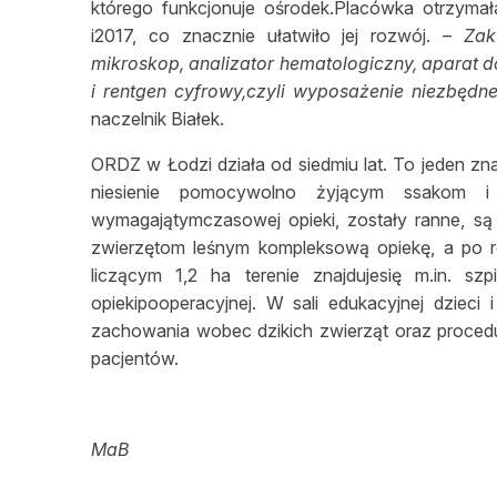
którego funkcjonuje ośrodek.Placówka otrzyma
i2017, co znacznie ułatwiło jej rozwój. –
Zak
mikroskop, analizator hematologiczny, aparat d
i rentgen cyfrowy,czyli wyposażenie niezbę
naczelnik Białek.
ORDZ w Łodzi działa od siedmiu lat. To jeden z
niesienie pomocywolno żyjącym ssakom i
wymagajątymczasowej opieki, zostały ranne, s
zwierzętom leśnym kompleksową opiekę, a po r
liczącym 1,2 ha terenie znajdujesię m.in. szp
opiekipooperacyjnej. W sali edukacyjnej dziec
zachowania wobec dzikich zwierząt oraz procedu
pacjentów.
MaB