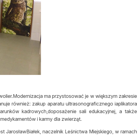
wolier.Modernizacja ma przystosować je w większym zakresi
je również: zakup aparatu ultrasonograficznego iaplikator
runków kadrowych,doposażenie sali edukacyjnej, a takż
 medykamentów i karmy dla zwierząt.
st JarosławBiałek, naczelnik Leśnictwa Miejskiego, w ramac