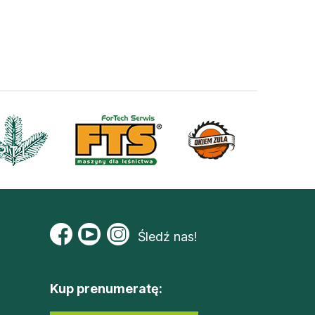
Śledź nas!
Kup prenumeratę: