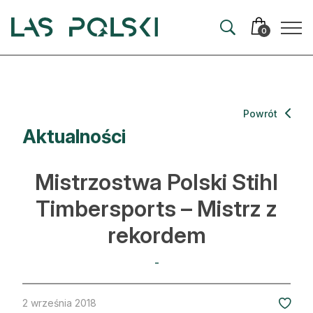
Przejdź
Przejdź
do
do
0
nawigacji
treści
Aktualności
Powrót
Aktualności
Artykuły
Hodowla lasu
Mistrzostwa Polski Stihl
Ochrona lasu
Timbersports – Mistrz z
rekordem
Nowe technologie
Prawo
-
Kultura i historia
2 września 2018