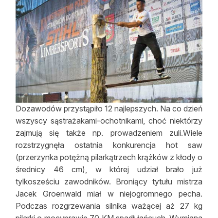
Reklama
Zostań autorem
Archiwum
Kontakt
Dozawodów przystąpiło 12 najlepszych. Na co dzień
wszyscy sąstrażakami-ochotnikami, choć niektórzy
zajmują się także np. prowadzeniem zuli.Wiele
rozstrzygnęła ostatnia konkurencja hot saw
(przerzynka potężną pilarkątrzech krążków z kłody o
średnicy 46 cm), w której udział brało już
tylkosześciu zawodników. Broniący tytułu mistrza
Jacek Groenwald miał w niejogromnego pecha.
Podczas rozgrzewania silnika ważącej aż 27 kg
pilarki o mocyprawie 70 KM spadł łańcuch. Wymiana