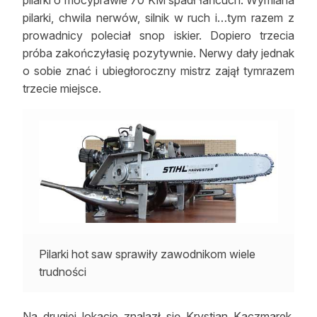
pilarki, chwila nerwów, silnik w ruch i…tym razem z
prowadnicy poleciał snop iskier. Dopiero trzecia
próba zakończyłasię pozytywnie. Nerwy dały jednak
o sobie znać i ubiegłoroczny mistrz zajął tymrazem
trzecie miejsce.
Pilarki hot saw sprawiły zawodnikom wiele
trudności
Na drugiej lokacie znalazł się Krystian Kaczmarek.