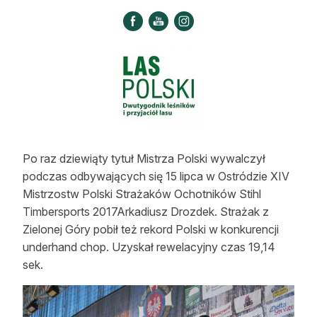
Strefa eksperta
Auto do lasu
Dla drwala
Leśnik na zakupach
Z zagranicy
Po raz dziewiąty tytuł Mistrza Polski wywalczył
Edukacja
podczas odbywających się 15 lipca w Ostródzie XIV
Mistrzostw Polski Strażaków Ochotników Stihl
Lasy prywatne
Timbersports 2017Arkadiusz Drozdek. Strażak z
Zielonej Góry pobił też rekord Polski w konkurencji
O nas
underhand chop. Uzyskał rewelacyjny czas 19,14
sek.
100 lat „Lasu Polskiego”
Prenumerata