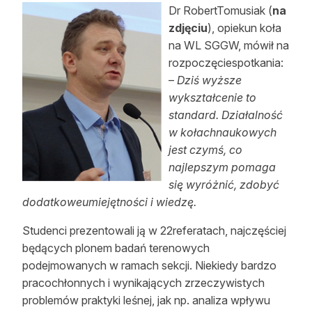
Dr RobertTomusiak (
na
Reklama
zdjęciu
), opiekun koła
na WL SGGW, mówił na
Zostań autorem
rozpoczęciespotkania:
Archiwum
–
Dziś wyższe
wykształcenie to
Kontakt
standard. Działalność
w kołachnaukowych
jest czymś, co
najlepszym pomaga
się wyróżnić, zdobyć
dodatkoweumiejętności i wiedzę.
Studenci prezentowali ją w 22referatach, najczęściej
będących plonem badań terenowych
podejmowanych w ramach sekcji. Niekiedy bardzo
pracochłonnych i wynikających zrzeczywistych
problemów praktyki leśnej, jak np. analiza wpływu