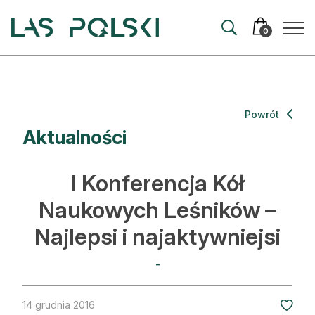
Przejdź
Przejdź
do
do
0
nawigacji
treści
Aktualności
Powrót
Aktualności
Artykuły
Hodowla lasu
I Konferencja Kół
Ochrona lasu
Naukowych Leśników –
Najlepsi i najaktywniejsi
Nowe technologie
Prawo
-
Kultura i historia
14 grudnia 2016