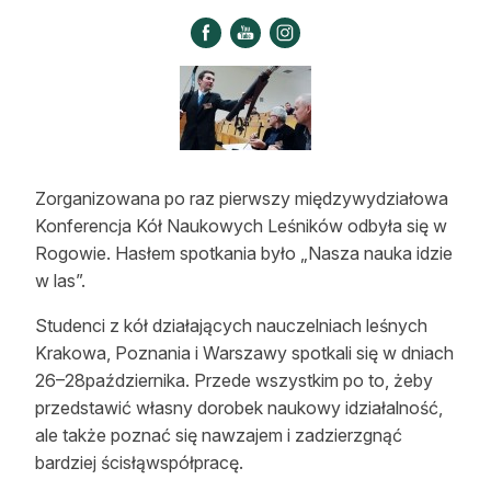
Strefa eksperta
Auto do lasu
Dla drwala
Leśnik na zakupach
Zorganizowana po raz pierwszy międzywydziałowa
Z zagranicy
Konferencja Kół Naukowych Leśników odbyła się w
Rogowie. Hasłem spotkania było „Nasza nauka idzie
Edukacja
w las”.
Lasy prywatne
Studenci z kół działających nauczelniach leśnych
Krakowa, Poznania i Warszawy spotkali się w dniach
O nas
26–28października. Przede wszystkim po to, żeby
przedstawić własny dorobek naukowy idziałalność,
100 lat „Lasu Polskiego”
ale także poznać się nawzajem i zadzierzgnąć
bardziej ścisłąwspółpracę.
Prenumerata