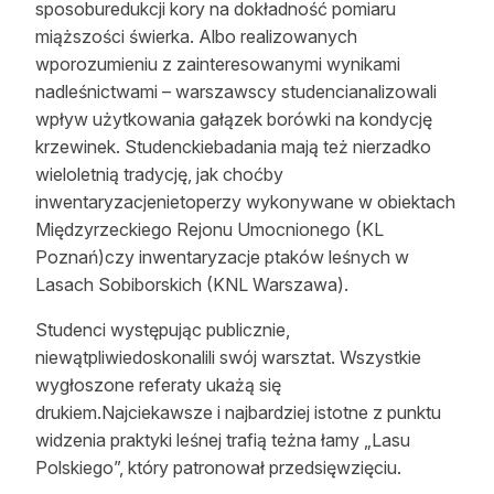
sposoburedukcji kory na dokładność pomiaru
miąższości świerka. Albo realizowanych
wporozumieniu z zainteresowanymi wynikami
nadleśnictwami – warszawscy studencianalizowali
wpływ użytkowania gałązek borówki na kondycję
krzewinek. Studenckiebadania mają też nierzadko
wieloletnią tradycję, jak choćby
inwentaryzacjenietoperzy wykonywane w obiektach
Międzyrzeckiego Rejonu Umocnionego (KL
Poznań)czy inwentaryzacje ptaków leśnych w
Lasach Sobiborskich (KNL Warszawa).
Studenci występując publicznie,
niewątpliwiedoskonalili swój warsztat. Wszystkie
wygłoszone referaty ukażą się
drukiem.Najciekawsze i najbardziej istotne z punktu
widzenia praktyki leśnej trafią teżna łamy „Lasu
Polskiego”, który patronował przedsięwzięciu.