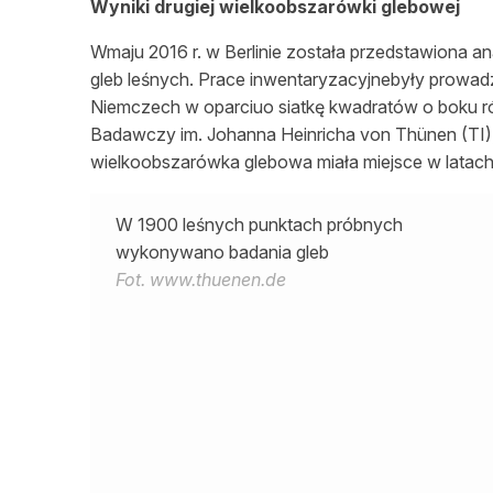
Wyniki drugiej wielkoobszarówki glebowej
Wmaju 2016 r. w Berlinie została przedstawiona an
gleb leśnych. Prace inwentaryzacyjnebyły prowa
Niemczech w oparciuo siatkę kwadratów o boku r
Badawczy im. Johanna Heinricha von Thünen (TI)
wielkoobszarówka glebowa miała miejsce w latac
W 1900 leśnych punktach próbnych
wykonywano badania gleb
Fot. www.thuenen.de