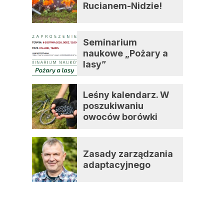
Rucianem-Nidzie!
Seminarium
naukowe „Pożary a
lasy”
Leśny kalendarz. W
poszukiwaniu
owoców borówki
czernicy
Zasady zarządzania
adaptacyjnego