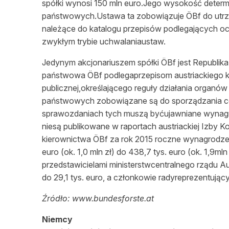
spółki wynosi 150 mln euro.Jego wysokość determin
państwowych.Ustawa ta zobowiązuje ÖBf do utrzy
należące do katalogu przepisów podlegających oc
zwykłym trybie uchwalaniaustaw.
Jedynym akcjonariuszem spółki ÖBf jest Republika 
państwowa ÖBf podlegaprzepisom austriackiego k
publicznej,określającego reguły działania organów
państwowych zobowiązane są do sporządzania co
sprawozdaniach tych muszą byćujawniane wynagro
niesą publikowane w raportach austriackiej Izby 
kierownictwa ÖBf za rok 2015 roczne wynagrodzen
euro (ok. 1,0 mln zł) do 438,7 tys. euro (ok. 1,9
przedstawicielami ministerstwcentralnego rządu Au
do 29,1 tys. euro, a członkowie radyreprezentując
Źródło: www.bundesforste.at
Niemcy