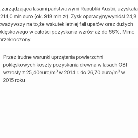
zarządzająca lasami państwowymi Republiki Austrii, uzyskała
14,0 mln euro (ok. 918 mln zł). Zysk operacyjnywyniósł 24,8
 zważywszy na to,że wskutek letniej fali upałów oraz dużych
 poklęskowego w całości pozyskania wzrósł aż do 66%. Mimo
ł przekroczony.
Przez trudne warunki uprzątania powierzchni
poklęskowych koszty pozyskania drewna w lasach ÖBf
3
3
wzrosły z 25,40euro/m
w 2014 r. do 26,70 euro/m
w
2015 roku