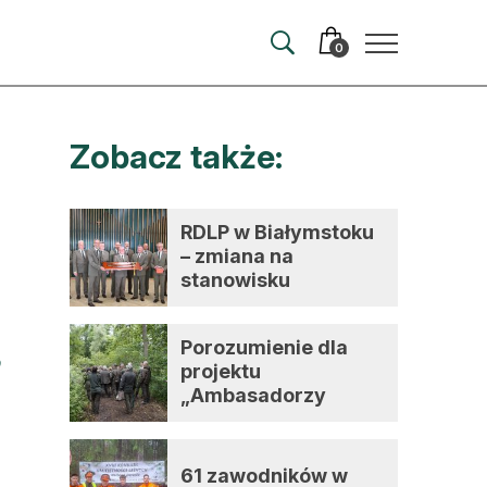
0
Zobacz także:
merata
ma
RDLP w Białymstoku
– zmiana na
 autorem
stanowisku
dyrektora
wum
Porozumienie dla
t
projektu
„Ambasadorzy
zmian”
61 zawodników w