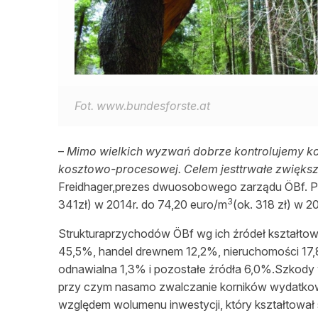
Fot. www.bundesforste.at
–
Mimo wielkich wyzwań dobrze kontrolujemy ko
kosztowo-procesowej. Celem jesttrwałe zwięks
Freidhager,prezes dwuosobowego zarządu ÖBf. Pr
3
341zł) w 2014r. do 74,20 euro/m
(ok. 318 zł) w 2
Strukturaprzychodów ÖBf wg ich źródeł kształtow
45,5%, handel drewnem 12,2%, nieruchomości 17,8
odnawialna 1,3% i pozostałe źródła 6,0%.Szkody
przy czym nasamo zwalczanie korników wydatkow
względem wolumenu inwestycji, który kształtował