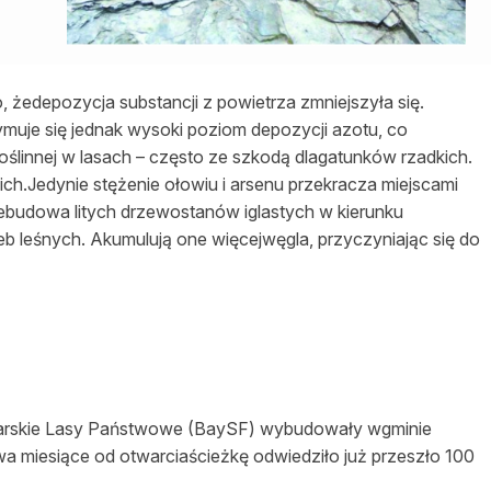
żedepozycja substancji z powietrza zmniejszyła się.
muje się jednak wysoki poziom depozycji azotu, co
ślinnej w lasach – często ze szkodą dlagatunków rzadkich.
ich.Jedynie stężenie ołowiu i arsenu przekracza miejscami
budowa litych drzewostanów iglastych w kierunku
b leśnych. Akumulują one więcejwęgla, przyczyniając się do
warskie Lasy Państwowe (BaySF) wybudowały wgminie
a miesiące od otwarciaścieżkę odwiedziło już przeszło 100