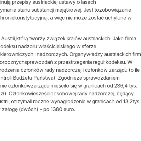
ują przepisy austriackiej ustawy o lasach
mania stanu substancji majątkowej. Jest tozobowiązanie
hroniekonstytucyjnej, a więc nie może zostać uchylone w
Austrii,którą tworzy związek krajów austriackich. Jako firma
odeksu nadzoru właścicielskiego w sferze
 kierowniczych i nadzorczych. Organywładzy austriackich firm
rocznychsprawozdań z przestrzegania reguł kodeksu. W
dzenia członków rady nadzorczej i członków zarządu (o ile
Kontroli Budżetu Państwa). Zgodnieze sprawozdaniem
ie członkówzarządu mieściło się w granicach od 236,4 tys.
mln zł). Członkowiesześcioosobowej rady nadzorczej, będący
strii, otrzymali roczne wynagrodzenie w granicach od 13,2tys.
y załogę (dwóch) – po 1380 euro.