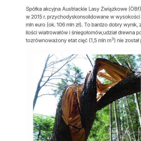
Spółka akcyjna Austriackie Lasy Związkowe (ÖBf),
w 2015 r. przychodyskonsolidowane w wysokości 2
mln euro (ok. 106 mln zł). To bardzo dobry wynik,
ilości wiatrowałów i śniegołomów,udział drewna
3
tozrównoważony etat cięć (1,5 mln m
) nie zosta