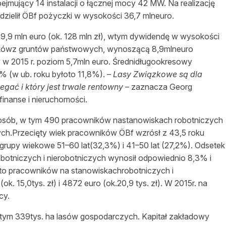
bejmujący 14 instalacji o łącznej mocy 42 MW. Na realizację
udzielił ÖBf pożyczki w wysokości 36,7 mlneuro.
9,9 mln euro (ok. 128 mln zł), wtym dywidendę w wysokości
żytkówz gruntów państwowych, wynoszącą 8,9mlneuro
 w 2015 r. poziom 5,7mln euro. Średnidługookresowy
 (w ub. roku byłoto 11,8%). –
Lasy Związkowe są dla
gać i który jest trwale rentowny
– zaznacza Georg
inanse i nieruchomości.
6 osób, w tym 490 pracowników nastanowiskach robotniczych
ych.Przecięty wiek pracowników ÖBf wzrósł z 43,5 roku
y grupy wiekowe 51–60 lat(32,3%) i 41–50 lat (27,2%). Odsetek
otniczych i nierobotniczych wynosił odpowiednio 8,3% i
to pracowników na stanowiskachrobotniczych i
. 15,0tys. zł) i 4872 euro (ok.20,9 tys. zł). W 2015r. na
cy.
w tym 339tys. ha lasów gospodarczych. Kapitał zakładowy