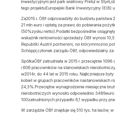
inwestycyjnym jest park wiatrowy Pretul w Styrii,o
tego projektuEuropejski Bank Inwestycyjny (EIB) 
Za2015 r. ÖBf odprowadziły do budżetu państwa 2
21 mln euro i opłatę za prawo do pobierania po
(50%zysku netto).Podatki bezpośrednie osiągnęły
wskaźnik rentowności sprzedaży ÖBf wynosi 10,5%
Republiki Austrii partnerem, na którymmożna pole
Schöppl,członek zarządu ÖBf, odpowiedzialny za f
SpółkaÖBf zatrudniała w 2015 r. przeciętnie 109
i 606 pracowników na stanowiskach nierobotnicz
w2014r. do 44 lat w 2015 roku. Najliczniejsze był
kobiet w grupach pracowników nastanowiskach rob
24,3%.Przeciętne wynagrodzenie miesięczne brut
nierobotniczych wynosiło odpowiednio 3489euro (ok
100zatrudnionych przypadło 6,1 wypadku przy pra
W zarządzie ÖBf znajduje się 510 tys. ha lasów, 