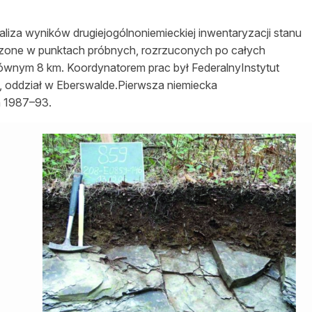
aliza wyników drugiejogólnoniemieckiej inwentaryzacji stanu
dzone w punktach próbnych, rozrzuconych po całych
ównym 8 km. Koordynatorem prac był FederalnyInstytut
, oddział w Eberswalde.Pierwsza niemiecka
h 1987–93.