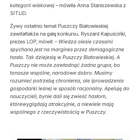
kategorii wiekowej
– mówiła Anna Staniszewska z
Reklama
SITLiD.
Zostań autorem
Żywy ostatnio temat Puszczy Białowieskiej
zawitałtakże na galę konkursu. Ryszard Kapuścińki,
Archiwum
prezes LOP, mówił: –
Wiedza olesie czasami
Kontakt
spychana jest na margines przez demagogiczne
hasła. Tak dziejesię w Puszczy Białowieskiej. A
Puszczy nie może zawładnąć żadna grupa, bo
tonasze wspólne, narodowe dobro. Musimy
rozumieć potrzebę chronienia, ale iprowadzenia
gospodarki leśnej w sposób racjonalny. Apeluję do
nauczycieli, bynie dali się zwieść hasłom,
którewyglądają atrakcyjnie, a niewiele mają
wspólnego z rzeczywistością w Puszczy.