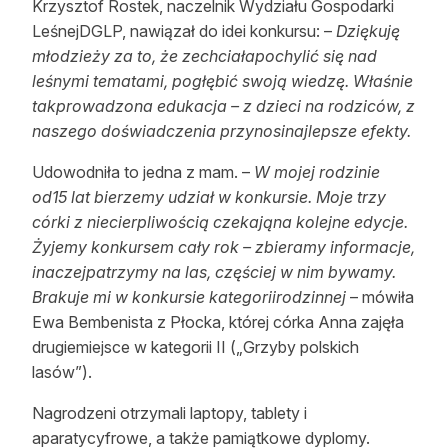
Krzysztof Rostek, naczelnik Wydziału Gospodarki
LeśnejDGLP, nawiązał do idei konkursu: –
Dziękuję
młodzieży za to, że zechciałapochylić się nad
leśnymi tematami, pogłębić swoją wiedzę. Właśnie
takprowadzona edukacja – z dzieci na rodziców, z
naszego doświadczenia przynosinajlepsze efekty.
Udowodniła to jedna z mam. –
W mojej rodzinie
od15 lat bierzemy udział w konkursie. Moje trzy
córki z niecierpliwością czekająna kolejne edycje.
Żyjemy konkursem cały rok – zbieramy informacje,
inaczejpatrzymy na las, częściej w nim bywamy.
Brakuje mi w konkursie kategoriirodzinnej
– mówiła
Ewa Bembenista z Płocka, której córka Anna zajęła
drugiemiejsce w kategorii II („Grzyby polskich
lasów”).
Nagrodzeni otrzymali laptopy, tablety i
aparatycyfrowe, a także pamiątkowe dyplomy.