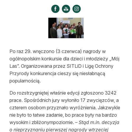
Strefa eksperta
Auto do lasu
Dla drwala
Leśnik na zakupach
Po raz 29. wręczono (3 czerwca) nagrody w
Z zagranicy
ogólnopolskim konkursie dla dzieci i młodzieży „Mój
Las”. Organizowana przez SITLiD i Ligę Ochrony
Edukacja
Przyrody konkurencja cieszy się niesłabnącą
popularnością.
Lasy prywatne
Do rozstrzygniętej właśnie edycji zgłoszono 3242
O nas
prace. Spośródnich jury wyłoniło 17 zwycięzców, a
czterem osobom przyznało wyróżnienia. Jakzwykle
100 lat „Lasu Polskiego”
nie było to łatwe zadanie, bo prace były na bardzo
wysokim i zbliżonympoziomie. –
Stąd m.in. decyzja
Prenumerata
o nieprzyznaniu pierwszej nagrody wtrzeciej