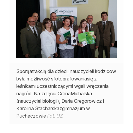
Sporąatrakcją dla dzieci, nauczycieli irodziców
była możliwość sfotografowaniasię z
leśnikami uczestniczącymi wgali wręczenia
nagród. Na zdjęciu CelinaMichalska
(nauczyciel biologii), Daria Gregorowicz i
Karolina Stacharskazgimnazjum w
Puchaczowie
Fot. UZ