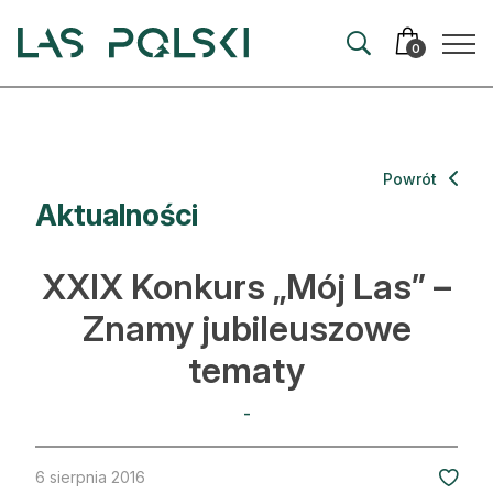
Przejdź
Przejdź
do
do
0
nawigacji
treści
Aktualności
Powrót
Aktualności
Artykuły
Hodowla lasu
XXIX Konkurs „Mój Las” –
Ochrona lasu
Znamy jubileuszowe
tematy
Nowe technologie
Prawo
-
Kultura i historia
6 sierpnia 2016