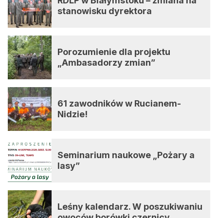
RDLP w Białymstoku – zmiana na
stanowisku dyrektora
Porozumienie dla projektu
„Ambasadorzy zmian”
61 zawodników w Rucianem-
Nidzie!
Seminarium naukowe „Pożary a
lasy”
Leśny kalendarz. W poszukiwaniu
owoców borówki czernicy