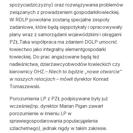
spożyciadziczyzny) oraz rozwiązywania problemów
związanych z prowadzeniem gospodarkiłowieckiej.
W RDLP powołane zostaną specjalne zespoły
zadaniowe, które będą sięspotykały i opracowywały
plany wraz z samorządami wojewódzkimi i okręgami
PZŁ.Taka współpraca ma zdaniem DGLP umocnić
łowiectwo jako integralny elementgospodarki
łowieckiej. Do prac angażowane będą też
nadleśnictwa, dzierżawcyobwodów łowieckich czy
kierownicy OHZ.
– Niech to będzie „nowe otwarcie”
w naszych relacjach
– mówi
ł
dyrektor Konrad
Tomaszewski.
Porozumienia LP z PZŁ podpisywane były już
wcześniej(np. dyrektor Marian Pigan zawarł
porozumienie w imieniu LP w
sprawiegospodarowania populacj
ą
jelenia
szlachetnego), jednak nigdy w takim zakresie.