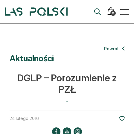
Przejdź
Przejdź
do
do
0
nawigacji
treści
Aktualności
Powrót
Aktualności
Artykuły
Hodowla lasu
DGLP – Porozumienie z
Ochrona lasu
PZŁ
Nowe technologie
-
Prawo
24 lutego 2016
Kultura i historia