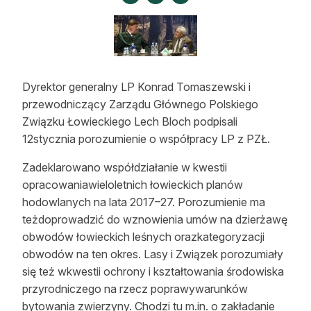
Strefa eksperta
Auto do lasu
Dla drwala
Dyrektor generalny LP Konrad Tomaszewski i
Leśnik na zakupach
przewodniczący Zarządu Głównego Polskiego
Związku Łowieckiego Lech Bloch podpisali
Z zagranicy
12stycznia porozumienie o współpracy LP z PZŁ.
Edukacja
Zadeklarowano współdziałanie w kwestii
opracowaniawieloletnich łowieckich planów
Lasy prywatne
hodowlanych na lata 2017–27. Porozumienie ma
teżdoprowadzić do wznowienia umów na dzierżawę
O nas
obwodów łowieckich leśnych orazkategoryzacji
obwodów na ten okres. Lasy i Związek porozumiały
100 lat „Lasu Polskiego”
się też wkwestii ochrony i kształtowania środowiska
przyrodniczego na rzecz poprawywarunków
Prenumerata
bytowania zwierzyny. Chodzi tu m.in. o zakładanie