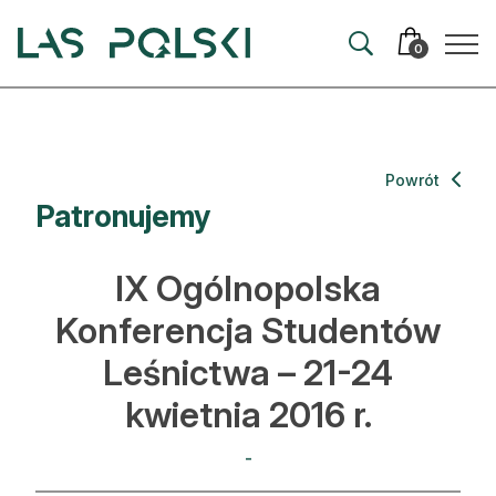
Przejdź
Przejdź
do
do
0
nawigacji
treści
Aktualności
Powrót
Patronujemy
Artykuły
Hodowla lasu
IX Ogólnopolska
Ochrona lasu
Konferencja Studentów
Leśnictwa – 21-24
Nowe technologie
kwietnia 2016 r.
Prawo
-
Kultura i historia