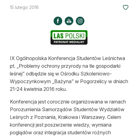
Strefa eksperta
15 lutego 2016
Auto do lasu
Dla drwala
Leśnik na zakupach
IX Ogólnopolska Konferencja Studentów Leśnictwa
Z zagranicy
pt. „Problemy ochrony przyrody na tle gospodarki
Edukacja
leśnej” odbędzie się w Ośrodku Szkoleniowo-
Wypoczynkowym „Bażyna” w Pogorzelicy w dniach
Lasy prywatne
21-24 kwietnia 2016 roku.
Konferencja jest corocznie organizowana w ramach
O nas
Porozumienia Samorządów Studentów Wydziałów
Leśnych z Poznania, Krakowa i Warszawy. Celem
100 lat „Lasu Polskiego”
konferencji jest poszerzenie wiedzy, wymiana
Prenumerata
poglądów oraz integracja studentów rożnych