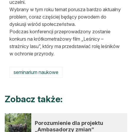
uczelni.
Reklama
Wybrany w tym roku temat porusza bardzo aktualny
problem, coraz częściej będący powodem do
Zostań autorem
dyskusji wśród społeczeństwa.
Podczas konferencji przeprowadzony zostanie
Archiwum
konkurs na krótkometrażowy film „Leśnicy –
Kontakt
strażnicy lasu”, który ma przedstawiać rolę leśników
w ochronie przyrody.
seminarium naukowe
Zobacz także:
Porozumienie dla projektu
„Ambasadorzy zmian”