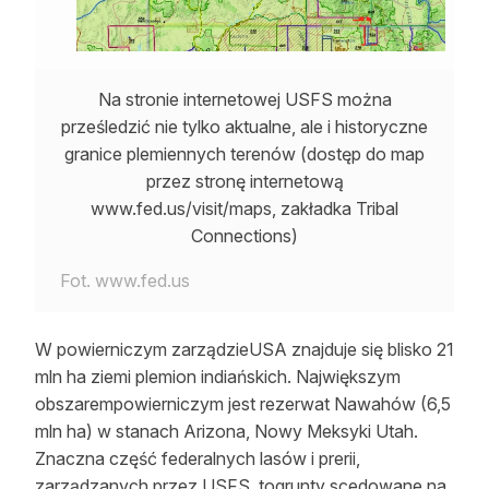
Na stronie internetowej USFS można
prześledzić nie tylko aktualne, ale i historyczne
granice plemiennych terenów (dostęp do map
przez stronę internetową
www.fed.us/visit/maps, zakładka Tribal
Connections)
Fot. www.fed.us
W powierniczym zarządzieUSA znajduje się blisko 21
mln ha ziemi plemion indiańskich. Największym
obszarempowierniczym jest rezerwat Nawahów (6,5
mln ha) w stanach Arizona, Nowy Meksyki Utah.
Znaczna część federalnych lasów i prerii,
zarządzanych przez USFS, togrunty scedowane na