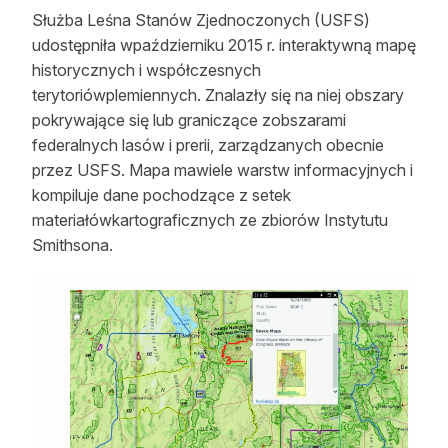
Służba Leśna Stanów Zjednoczonych (USFS)
Reklama
udostępniła wpaździerniku 2015 r. interaktywną mapę
Zostań autorem
historycznych i współczesnych
terytoriówplemiennych. Znalazły się na niej obszary
Archiwum
pokrywające się lub graniczące zobszarami
federalnych lasów i prerii, zarządzanych obecnie
Kontakt
przez USFS. Mapa mawiele warstw informacyjnych i
kompiluje dane pochodzące z setek
materiałówkartograficznych ze zbiorów Instytutu
Smithsona.