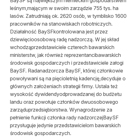
BaySF są największym niemieckim gospodarstwem
leśnym,mającym w swoim zarządzie 755 tys. ha
lasów. Zatrudniają ok. 2620 osób, w tymblisko 1600
pracowników na stanowiskach robotniczych.
Działalność BaySFkontrolowana jest przez
dziewięcioosobową radę nadzorczą. W jej skład
wchodząprzedstawiciele czterech bawarskich
ministerstw, jak również reprezentancibawarskich
środowisk gospodarczych i przedstawiciele załogi
BaySF. Radanadzorcza BaySF, której członkowie
powoływani są na pięcioletnią kadencję,decyduje o
głównych założeniach strategii firmy. Ustala też
wysokość dywidendyodprowadzanej do budżetu
landu oraz powołuje członków dwuosobowego
zarząduprzedsiębiorstwa. Wynagrodzenie za
pełnienie funkcji członka rady nadzorczejBaySF
przysługuje jedynie przedstawicielom bawarskich
środowisk gospodarczych.