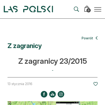
Przejdź
Przejdź
do
do
0
nawigacji
treści
Aktualności
Powrót
Z zagranicy
Artykuły
Hodowla lasu
Z zagranicy 23/2015
Ochrona lasu
-
Nowe technologie
13 stycznia 2016
Prawo
Kultura i historia