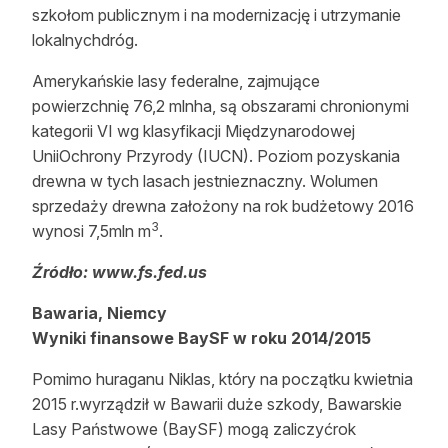
szkołom publicznym i na modernizację i utrzymanie
lokalnychdróg.
Amerykańskie lasy federalne, zajmujące
powierzchnię 76,2 mlnha, są obszarami chronionymi
kategorii VI wg klasyfikacji Międzynarodowej
UniiOchrony Przyrody (IUCN). Poziom pozyskania
drewna w tych lasach jestnieznaczny. Wolumen
sprzedaży drewna założony na rok budżetowy 2016
3
wynosi 7,5mln m
.
Źródło: www.fs.fed.us
Bawaria, Niemcy
Wyniki finansowe BaySF w roku 2014/2015
Pomimo huraganu Niklas, który na początku kwietnia
2015 r.wyrządził w Bawarii duże szkody, Bawarskie
Lasy Państwowe (BaySF) mogą zaliczyćrok