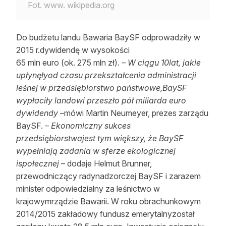
Fot. www. wikipedia.org
Do budżetu landu Bawaria BaySF odprowadziły w
2015 r.dywidendę w wysokości
65 mln euro (ok. 275 mln zł).
– W ciągu 10lat, jakie
upłynęłyod czasu przekształcenia administracji
leśnej w przedsiębiorstwo państwowe,BaySF
wypłaciły landowi przeszło pół miliarda euro
dywidendy
–mówi Martin Neumeyer, prezes zarządu
BaySF. –
Ekonomiczny sukces
przedsiębiorstwajest tym większy, że BaySF
wypełniają zadania w sferze ekologicznej
ispołecznej
– dodaje Helmut Brunner,
przewodniczący radynadzorczej BaySF i zarazem
minister odpowiedzialny za leśnictwo w
krajowymrządzie Bawarii. W roku obrachunkowym
2014/2015 zakładowy fundusz emerytalnyzostał