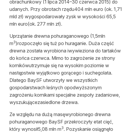
obrachunkowy (1 lipca 2014–30 czerwca 2015) do
udanych. Przy obrotach rzędu404 mln euro (ok. 1,71
mld zł) wygospodarowały zysk w wysokości 65,5
mln euro(ok. 277 mln zł).
Uprzątanie drewna pohuraganowego (1,5mln
3
m
)rozpoczęło się tuż po huraganie. Duża część
drewna została wyrobiona iwywieziona do tartaków
do końca czerwca. Mimo to zagrożenie ze strony
kornikówutrzymuje się na wysokim poziomie w
następstwie wyjątkowo gorącego i suchegolata.
Dlatego BaySF utworzyły we wszystkich
gospodarstwach leśnych opodwyższonym
zagrożeniu kornikami specjalne zespoły zadaniowe,
wyszukującezasiedlone drzewa.
Ze względu na dużą masęwyrobionego drewna
pohuraganowego BaySF przekroczyły etat cięć,
3
który wynosił5,08 mln m
. Pozyskanie osiągnęło