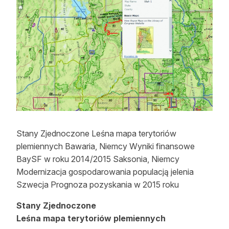
Strefa eksperta
Auto do lasu
Dla drwala
Leśnik na zakupach
Z zagranicy
Edukacja
Stany Zjednoczone Leśna mapa terytoriów
Lasy prywatne
plemiennych Bawaria, Niemcy Wyniki finansowe
BaySF w roku 2014/2015 Saksonia, Niemcy
Modernizacja gospodarowania populacją jelenia
O nas
Szwecja Prognoza pozyskania w 2015 roku
100 lat „Lasu Polskiego”
Stany Zjednoczone
Leśna mapa terytoriów plemiennych
Prenumerata