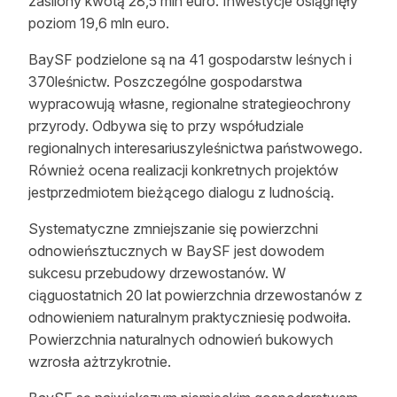
zasilony kwotą 28,5 mln euro. Inwestycje osiągnęły
poziom 19,6 mln euro.
BaySF podzielone są na 41 gospodarstw leśnych i
370leśnictw. Poszczególne gospodarstwa
wypracowują własne, regionalne strategieochrony
przyrody. Odbywa się to przy współudziale
regionalnych interesariuszyleśnictwa państwowego.
Również ocena realizacji konkretnych projektów
jestprzedmiotem bieżącego dialogu z ludnością.
Systematyczne zmniejszanie się powierzchni
odnowieńsztucznych w BaySF jest dowodem
sukcesu przebudowy drzewostanów. W
ciąguostatnich 20 lat powierzchnia drzewostanów z
odnowieniem naturalnym praktyczniesię podwoiła.
Powierzchnia naturalnych odnowień bukowych
wzrosła ażtrzykrotnie.