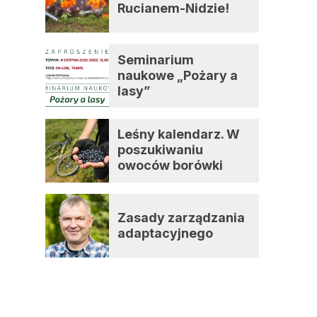
Rucianem-Nidzie!
Seminarium
naukowe „Pożary a
lasy”
Leśny kalendarz. W
poszukiwaniu
owoców borówki
czernicy
Zasady zarządzania
adaptacyjnego