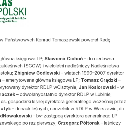
asy prywatne
asów Państwowych Konrad Tomaszewski powołał Radę
 główna księgowa LP;
Sławomir Cichoń
– do niedawna
aukleśnych (SGGW) i wieloletni nadleśniczy Nadleśnictwa
mstoku;
Zbigniew Godlewski
– wlatach 1990–2007 dyrektor
a
– emerytowana główna księgowa LP;
Tomasz Grądzki
–
rytowany dyrektor RDLP wOlsztynie,
Jan Kosiorowski
– w
raczek
– odwołanyostatnio dyrektor RDLP w Lublinie;
 ds. gospodarki leśnej dyrektora generalnego,wcześniej przez
Lutyk
– dr nauk leśnych, naczelnik w RDLP w Warszawie, do
rdNowakowski
– był zastępcą dyrektora generalnego LP
szewskiego po raz pierwszy;
Grzegorz Półtorak
– leśniczy