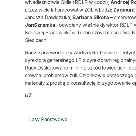
wNadleśnictwie Gidle (RDLP w Łodzi);
Andrzej R
przez wiele lat pracował w ZOL wŁodzi;
Zygmunt
Janusza Dawidziuka;
Barbara Sikora
– emerytow
JanSzramka
–odwołany właśnie dyrektor RDLP 
Krajowej Pracowników TechnicznychLeśnictwa NSZ
Siedlcach.
Radzie przewodniczy Andrzej Rodziewicz. Dotych
dyrektora generalnego LP z dyrektoramiregionalnym
Rady.Dyskutowano m.in. nt. szkód łowieckich i pot
drewna, problemów zuli. Członkowie doradczego 
materiały z prośbą o konsultację iprzygotowanie opi
UZ
Lasy Państwowe