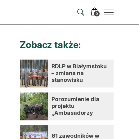
0
Zobacz także:
merata
ma
RDLP w Białymstoku
– zmiana na
 autorem
stanowisku
dyrektora
wum
Porozumienie dla
t
projektu
„Ambasadorzy
zmian”
61 zawodników w