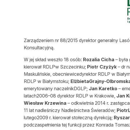
L
Zarządzeniem nr 88/2015 dyrektor generalny L
Konsultacyjną.
W jej skład weszło 18 osób:
Rozalia Cicha
– była
kierował RDLPw Szczecinku;
Piotr Czyżyk
– dr n
Maskulińskie, obecniewicedyrektor RDLP w Biały
RDLP w Białymstoku;
ElżbietaGrajny-Olbromsk
emerytowany naczelnikDGLP;
Jan Karetko
– eme
latach2006–08 dyrektor RDLP w Krakowie,
Jan K
Wiesław Krzewina
– odkwietnia 2014 r. zastępca
11 lat nadleśniczy Nadleśnictwa Świeradów;
Piotr
lutego2009 r. kierował stołeczną dyrekcją;
Rysza
podczaspełnienia tej funkcji przez Konrada Toma