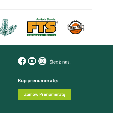
Śledź nas!
Kup prenumeratę:
Zamów Prenumeratę
Zaloguj