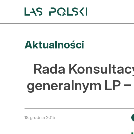
Przejdź
Przejdź
do
do
nawigacji
treści
A
Aktualności
A
S
Rada Konsultacy
A
generalnym LP –
D
L
Z
18 grudnia 2015
E