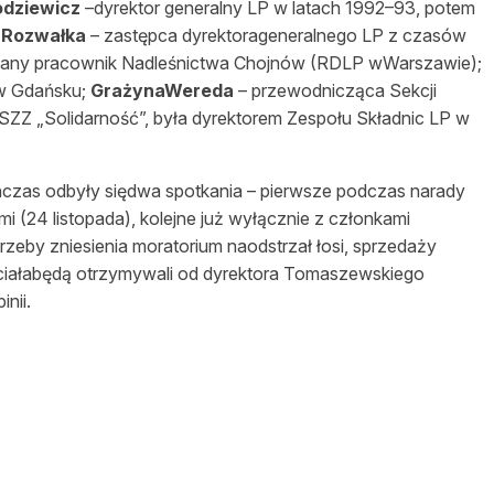
odziewicz
–dyrektor generalny LP w latach 1992–93, potem
 Rozwałka
– zastępca dyrektorageneralnego LP z czasów
any pracownik Nadleśnictwa Chojnów (RDLP wWarszawie);
w Gdańsku;
GrażynaWereda
– przewodnicząca Sekcji
Z „Solidarność”, była dyrektorem Zespołu Składnic LP w
czas odbyły siędwa spotkania – pierwsze podczas narady
i (24 listopada), kolejne już wyłącznie z członkami
rzeby zniesienia moratorium naodstrzał łosi, sprzedaży
ciałabędą otrzymywali od dyrektora Tomaszewskiego
nii.