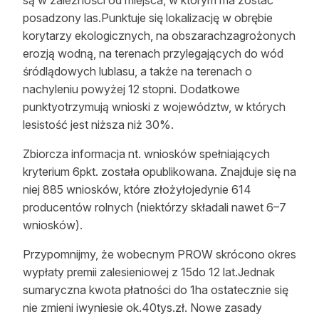
są w zależności od miejsca, w którym ma zostać
Reklama
posadzony las.Punktuje się lokalizację w obrębie
korytarzy ekologicznych, na obszarachzagrożonych
Zostań autorem
erozją wodną, na terenach przylegających do wód
śródlądowych lublasu, a także na terenach o
Archiwum
nachyleniu powyżej 12 stopni. Dodatkowe
punktyotrzymują wnioski z województw, w których
Kontakt
lesistość jest niższa niż 30%.
Zbiorcza informacja nt. wniosków spełniających
kryterium 6pkt. została opublikowana. Znajduje się na
niej 885 wniosków, które złożyłojedynie 614
producentów rolnych (niektórzy składali nawet 6–7
wniosków).
Przypomnijmy, że wobecnym PROW skrócono okres
wypłaty premii zalesieniowej z 15do 12 lat.Jednak
sumaryczna kwota płatności do 1ha ostatecznie się
nie zmieni iwyniesie ok.40tys.zł. Nowe zasady