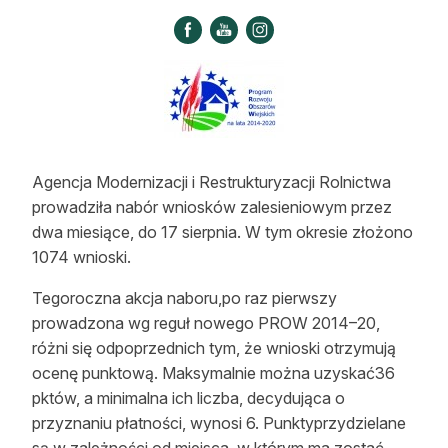
Strefa eksperta
Auto do lasu
Dla drwala
Leśnik na zakupach
Agencja Modernizacji i Restrukturyzacji Rolnictwa
Z zagranicy
prowadziła nabór wniosków zalesieniowym przez
dwa miesiące, do 17 sierpnia. W tym okresie złożono
Edukacja
1074 wnioski.
Lasy prywatne
Tegoroczna akcja naboru,po raz pierwszy
prowadzona wg reguł nowego PROW 2014–20,
O nas
różni się odpoprzednich tym, że wnioski otrzymują
ocenę punktową. Maksymalnie można uzyskać36
100 lat „Lasu Polskiego”
pktów, a minimalna ich liczba, decydująca o
przyznaniu płatności, wynosi 6. Punktyprzydzielane
Prenumerata