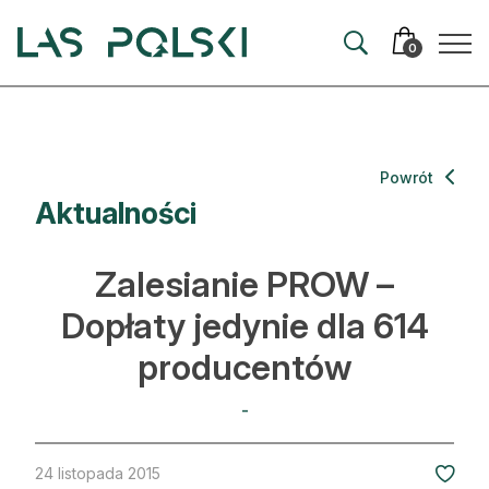
Przejdź
Przejdź
do
do
0
nawigacji
treści
Aktualności
Powrót
Aktualności
Artykuły
Hodowla lasu
Zalesianie PROW –
Ochrona lasu
Dopłaty jedynie dla 614
producentów
Nowe technologie
Prawo
-
Kultura i historia
24 listopada 2015