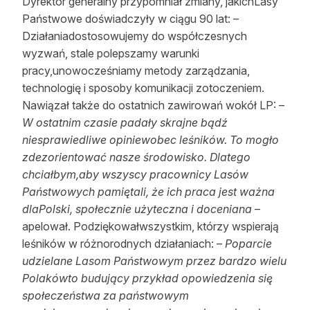
Dyrektor generalny przypomniał zmiany, jakichLasy
Państwowe doświadczyły w ciągu 90 lat: –
Działaniadostosowujemy do współczesnych
wyzwań, stale polepszamy warunki
pracy,unowocześniamy metody zarządzania,
technologię i sposoby komunikacji zotoczeniem.
Nawiązał także do ostatnich zawirowań wokół LP: –
W ostatnim czasie padały skrajne bądź
niesprawiedliwe opiniewobec leśników. To mogło
zdezorientować nasze środowisko. Dlatego
chciałbym,aby wszyscy pracownicy Lasów
Państwowych pamiętali, że ich praca jest ważna
dlaPolski, społecznie użyteczna i doceniana
–
apelował. Podziękowałwszystkim, którzy wspierają
leśników w różnorodnych działaniach: –
Poparcie
udzielane Lasom Państwowym przez bardzo wielu
Polakówto budujący przykład opowiedzenia się
społeczeństwa za państwowym