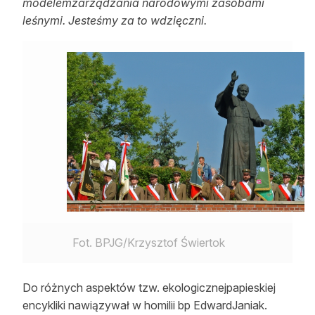
modelemzarządzania narodowymi zasobami
leśnymi. Jesteśmy za to wdzięczni.
Fot. BPJG/Krzysztof Świertok
Do różnych aspektów tzw. ekologicznejpapieskiej
encykliki nawiązywał w homilii bp EdwardJaniak.