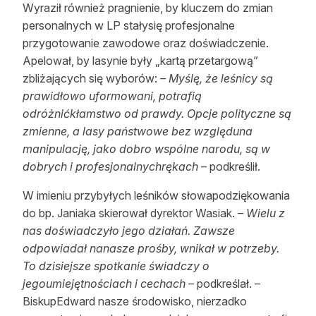
Wyraził również pragnienie, by kluczem do zmian
personalnych w LP stałysię profesjonalne
przygotowanie zawodowe oraz doświadczenie.
Apelował, by lasynie były „kartą przetargową”
zbliżających się wyborów:
– Myślę, że leśnicy są
prawidłowo uformowani, potrafią
odróżnićkłamstwo od prawdy. Opcje polityczne są
zmienne, a lasy państwowe bez względuna
manipulację, jako dobro wspólne narodu, są w
dobrych i profesjonalnychrękach
– podkreślił.
W imieniu przybyłych leśników słowapodziękowania
do bp. Janiaka skierował dyrektor Wasiak.
– Wielu z
nas doświadczyło jego działań. Zawsze
odpowiadał nanasze prośby, wnikał w potrzeby.
To dzisiejsze spotkanie świadczy o
jegoumiejętnościach i cechach
– podkreślał. –
BiskupEdward nasze środowisko, nierzadko