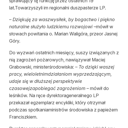
sprawujący tę funkcję przez ostatnich 19
Reklama
lat.Towarzyszyli im regionalni duszpasterze LP.
Zostań autorem
– Dziękuję za waszwysiłek, by bogactwo i piękno
naturalne służyło ludzkiemu rozwojowi
–mówił w
Archiwum
słowach powitania o. Marian Waligóra, przeor Jasnej
Góry.
Kontakt
Do wyzwań ostatnich miesięcy, suszy izwiązanych z
nią zagrożeń pożarowych, nawiązywał Maciej
Grabowski, ministerśrodowiska:
– To dzięki waszej
pracy, wieloletnimdziałaniom wyprzedzającym,
udaje się w dłuższej perspektywie
czasowejzapobiegać zagrożeniom
– mówił do
leśników. Na ręce dyrektorageneralnego LP
przekazał egzemplarz encykliki, który otrzymał
podczas spotkaniaministrów środowiska z papieżem
Franciszkiem.