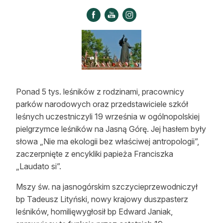
Strefa eksperta
Auto do lasu
Dla drwala
Leśnik na zakupach
Ponad 5 tys. leśników z rodzinami, pracownicy
Z zagranicy
parków narodowych oraz przedstawiciele szkół
leśnych uczestniczyli 19 września w ogólnopolskiej
Edukacja
pielgrzymce leśników na Jasną Górę. Jej hasłem były
Lasy prywatne
słowa „Nie ma ekologii bez właściwej antropologii”,
zaczerpnięte z encykliki papieża Franciszka
„Laudato si”.
O nas
Mszy św. na jasnogórskim szczycieprzewodniczył
100 lat „Lasu Polskiego”
bp Tadeusz Lityński, nowy krajowy duszpasterz
leśników, homilięwygłosił bp Edward Janiak,
Prenumerata