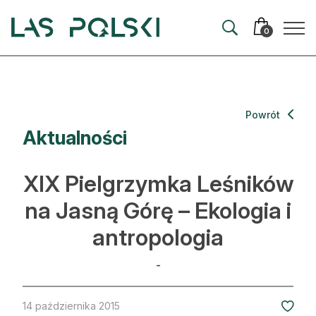
Przejdź
Przejdź
do
do
0
nawigacji
treści
Aktualności
Powrót
Aktualności
Artykuły
Hodowla lasu
XIX Pielgrzymka Leśników
Ochrona lasu
na Jasną Górę – Ekologia i
antropologia
Nowe technologie
Prawo
-
Kultura i historia
14 października 2015