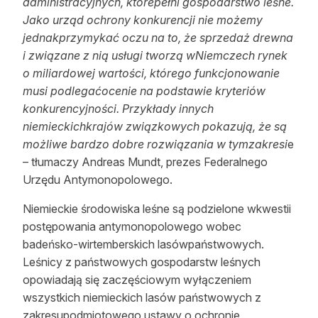
administracyjnych, którepełni gospodarstwo leśne.
Jako urząd ochrony konkurencji nie możemy
jednakprzymykać oczu na to, że sprzedaż drewna
i związane z nią usługi tworzą wNiemczech rynek
o miliardowej wartości, którego funkcjonowanie
musi podlegaćocenie na podstawie kryteriów
konkurencyjności. Przykłady innych
niemieckichkrajów związkowych pokazują, że są
możliwe bardzo dobre rozwiązania w tymzakresi
e
– tłumaczy Andreas Mundt, prezes Federalnego
Urzędu Antymonopolowego.
Niemieckie środowiska leśne są podzielone wkwestii
postępowania antymonopolowego wobec
badeńsko-wirtemberskich lasówpaństwowych.
Leśnicy z państwowych gospodarstw leśnych
opowiadają się zaczęściowym wyłączeniem
wszystkich niemieckich lasów państwowych z
zakresupodmiotowego ustawy o ochronie