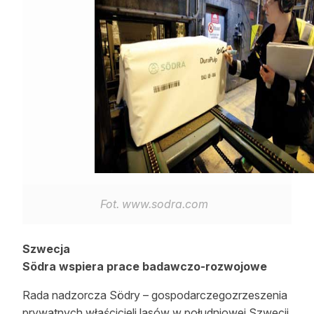
Reklama
Zostań autorem
Archiwum
Kontakt
Fot. www.sodra.com
Szwecja
Södra wspiera prace badawczo-rozwojowe
Rada nadzorcza Södry – gospodarczegozrzeszenia
prywatnych właścicieli lasów w południowej Szwecji