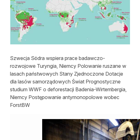
Strefa eksperta
Auto do lasu
Dla drwala
Leśnik na zakupach
Szwecja Södra wspiera prace badawczo-
Z zagranicy
rozwojowe Turyngia, Niemcy Polowanie ruszane w
Edukacja
lasach państwowych Stany Zjednoczone Dotacje
dla lasów samorządowych Świat Prognostyczne
Lasy prywatne
studium WWF o deforestacji Badenia-Wirtembergia,
Niemcy Postępowanie antymonopolowe wobec
ForstBW
O nas
100 lat „Lasu Polskiego”
Prenumerata