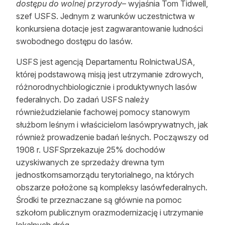
dostępu do wolnej przyrody
– wyjaśnia Tom Tidwell,
szef USFS. Jednym z warunków uczestnictwa w
konkursiena dotacje jest zagwarantowanie ludności
swobodnego dostępu do lasów.
USFS jest agencją Departamentu RolnictwaUSA,
której podstawową misją jest utrzymanie zdrowych,
różnorodnychbiologicznie i produktywnych lasów
federalnych. Do zadań USFS należy
równieżudzielanie fachowej pomocy stanowym
służbom leśnym i właścicielom lasówprywatnych, jak
również prowadzenie badań leśnych. Począwszy od
1908 r. USFSprzekazuje 25% dochodów
uzyskiwanych ze sprzedaży drewna tym
jednostkomsamorządu terytorialnego, na których
obszarze położone są kompleksy lasówfederalnych.
Środki te przeznaczane są głównie na pomoc
szkołom publicznym orazmodernizację i utrzymanie
lokalnych dróg.