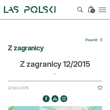
Przejdź
Przejdź
do
do
0
nawigacji
treści
Aktualności
Powrót
Z zagranicy
Artykuły
Hodowla lasu
Z zagranicy 12/2015
Ochrona lasu
-
Nowe technologie
22 lipca 2015
Prawo
Kultura i historia