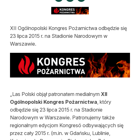
Strefa eksperta
Auto do lasu
XII Ogólnopolski Kongres Pożarnictwa odbędzie się
Dla drwala
23 lipca 2015 r. na Stadionie Narodowym w
Warszawie.
Leśnik na zakupach
Z zagranicy
Edukacja
Lasy prywatne
„Las Polski objął patronatem medialnym
XII
Ogólnopolski Kongres Pożarnictwa
, który
O nas
odbędzie się 23 lipca 2015 r. na Stadionie
Narodowym w Warszawie. Patronujemy także
100 lat „Lasu Polskiego”
regionalnym edycjom Kongresó odbywających się
przez cały 2015 r. (m.in. w Gdańsku, Lublinie,
Prenumerata