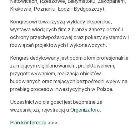
Katowicach, Rzeszowie, Białymstoku, Zakopanem,
Reklama
Krakowie, Poznaniu, Łodzi i Bydgoszczy).
Zostań autorem
Kongresowi towarzyszą wykłady eksperckie,
wystawa wiodących firm z branży zabezpieczeń i
Archiwum
ochrony przeciwpożarowej oraz pokazy systemów i
rozwiązań projektowych i wykonawczych.
Kontakt
Kongres dedykowany jest podmiotom profesjonalnie
zajmującym się planowaniem, projektowaniem,
przygotowywaniem, realizacją obiektów
budowlanych oraz mających bezpośredni wpływ na
przebieg procesów inwestycyjnych w Polsce.
Uczestnictwo dla gości jest bezpłatne za
wcześniejszą rejestracją u
Organizatora
.
Plan konferencji >>>