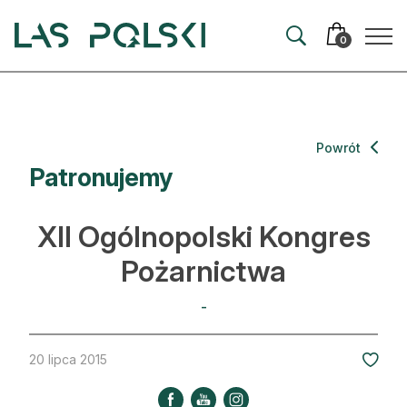
Przejdź
Przejdź
do
do
0
nawigacji
treści
Aktualności
Powrót
Patronujemy
Artykuły
Hodowla lasu
XII Ogólnopolski Kongres
Ochrona lasu
Pożarnictwa
Nowe technologie
-
Prawo
20 lipca 2015
Kultura i historia