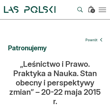
Przejdź
Przejdź
do
do
0
nawigacji
treści
Aktualności
Powrót
Patronujemy
Artykuły
Hodowla lasu
„Leśnictwo i Prawo.
Ochrona lasu
Praktyka a Nauka. Stan
obecny i perspektywy
Nowe technologie
zmian” – 20-22 maja 2015
Prawo
r.
Kultura i historia