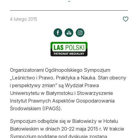
-
Strefa eksperta
Auto do lasu
4 lutego 2015
Dla drwala
Leśnik na zakupach
Z zagranicy
Organizatorami Ogólnopolskiego Sympozjum
Edukacja
„Leśnictwo i Prawo. Praktyka a Nauka. Stan obecny
i perspektywy zmian” są Wydział Prawa
Lasy prywatne
Uniwersytetu w Białymstoku i Stowarzyszenie
Instytut Prawnych Aspektów Gospodarowania
O nas
Środowiskiem (IPAGŚ).
100 lat „Lasu Polskiego”
Sympozjum odbędzie się w Białowieży w Hotelu
Białowieskim w dniach 20-22 maja 2015 r. W trakcie
Prenumerata
Sympozjum poddane pod dyskusję zostaną