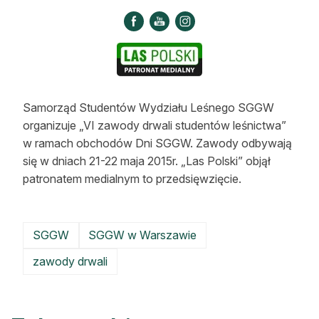
Strefa eksperta
Auto do lasu
Dla drwala
Leśnik na zakupach
Samorząd Studentów Wydziału Leśnego SGGW
organizuje „VI zawody drwali studentów leśnictwa”
Z zagranicy
w ramach obchodów Dni SGGW. Zawody odbywają
się w dniach 21-22 maja 2015r. „Las Polski” objął
Edukacja
patronatem medialnym to przedsięwzięcie.
Lasy prywatne
SGGW
SGGW w Warszawie
O nas
zawody drwali
100 lat „Lasu Polskiego”
Prenumerata