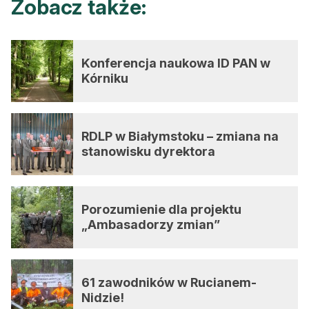
Zobacz także:
Reklama
Zostań autorem
Konferencja naukowa ID PAN w
Archiwum
Kórniku
Kontakt
RDLP w Białymstoku – zmiana na
stanowisku dyrektora
Porozumienie dla projektu
„Ambasadorzy zmian”
61 zawodników w Rucianem-
Nidzie!