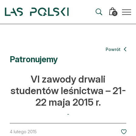
Przejdź
Przejdź
do
do
0
nawigacji
treści
Aktualności
Powrót
Patronujemy
Artykuły
Hodowla lasu
VI zawody drwali
Ochrona lasu
studentów leśnictwa – 21-
22 maja 2015 r.
Nowe technologie
Prawo
-
Kultura i historia
4 lutego 2015