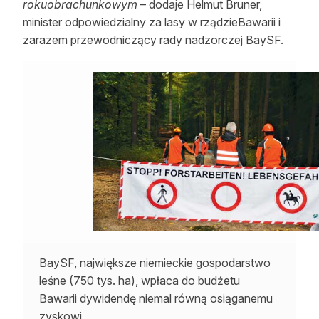
rokuobrachunkowym
– dodaje Helmut Bruner,
minister odpowiedzialny za lasy w rządzieBawarii i
zarazem przewodniczący rady nadzorczej BaySF.
BaySF, największe niemieckie gospodarstwo
leśne (750 tys. ha), wpłaca do budźetu
Bawarii dywidendę niemal równą osiąganemu
zyskowi