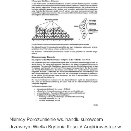
Strefa eksperta
Auto do lasu
Dla drwala
Leśnik na zakupach
Z zagranicy
Edukacja
Lasy prywatne
O nas
100 lat „Lasu Polskiego”
Niemcy Porozumienie ws. handlu surowcem
Prenumerata
drzewnym Wielka Brytania Kościół Anglii inwestuje w