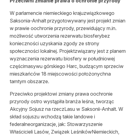
Przeciwni zmianie prawa o ochronie przyrody
W parlamencie niemieckiego krajuzwiązkowego
Saksonia-Anhalt przygotowywany jest projekt zmian
w prawie oochronie przyrody, przewidujący m.in.
możliwość utworzenia rezerwatu biosferybez
konieczności uzyskania zgody ze strony
społeczności lokalnej. Projektzwiązany jest z planem
wyznaczenia rezerwatu biosfery w południowej
częścimasywu górskiego Harc, budzącym sprzeciw
mieszkańców 18 miejscowości położonychna
tamtym obszarze.
Przeciwko projektowi zmiany prawa oochronie
przyrody ostro wystąpiła branża leśna, tworząc
Akcyjny Sojusz na rzeczLasu w Saksonii-Anhalt. W
skład sojuszu wchodzą takie landowe i
federalneorganizacje, jak: Stowarzyszenie
Właścicieli Lasów, Związek LeśnikówNiemieckich,