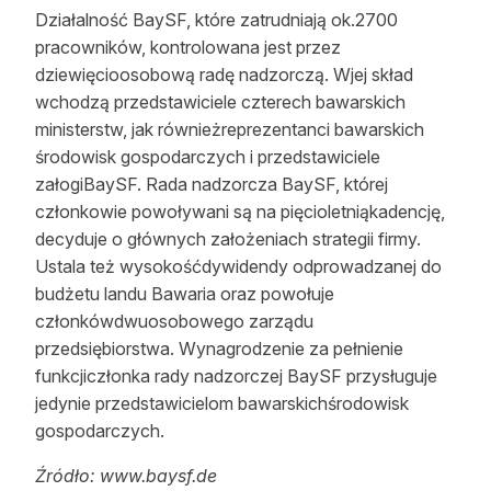
Działalność BaySF, które zatrudniają ok.2700
pracowników, kontrolowana jest przez
d
ziewięcioosobową radę nadzorczą. Wjej skład
wchodzą przedstawiciele czterech bawarskich
ministerstw, jak równieżreprezentanci bawarskich
środowisk gospodarczych i przedstawiciele
załogiBaySF. Rada nadzorcza BaySF, której
członkowie powoływani są na pięcioletniąkadencję,
decyduje o głównych założeniach strategii firmy.
Ustala też wysokośćdywidendy odprowadzanej do
budżetu landu Bawaria oraz powołuje
członkówdwuosobowego zarządu
przedsiębiorstwa. Wynagrodzenie za pełnienie
funkcjiczłonka rady nadzorczej BaySF przysługuje
jedynie przedstawicielom bawarskichśrodowisk
gospodarczych.
Źródło: www.baysf.de