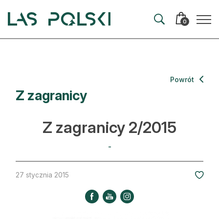
Przejdź
Przejdź
do
do
0
nawigacji
treści
Aktualności
Powrót
Z zagranicy
Artykuły
Hodowla lasu
Z zagranicy 2/2015
Ochrona lasu
-
Nowe technologie
27 stycznia 2015
Prawo
Kultura i historia