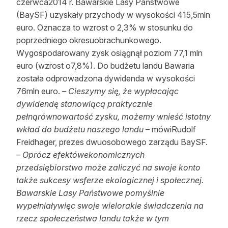
czerwca2014 r. Bawarskie Lasy Państwowe
(BaySF) uzyskały przychody w wysokości 415,5mln
euro. Oznacza to wzrost o 2,3% w stosunku do
poprzedniego okresuobrachunkowego.
Wygospodarowany zysk osiągnął poziom 77,1 mln
euro (wzrost o7,8%). Do budżetu landu Bawaria
została odprowadzona dywidenda w wysokości
76mln euro.
– Cieszymy się, że wypłacając
dywidendę stanowiącą praktycznie
pełnąrównowartość zysku, możemy wnieść istotny
wkład do budżetu naszego landu
– mówiRudolf
Freidhager, prezes dwuosobowego zarządu BaySF.
– Oprócz efektówekonomicznych
przedsiębiorstwo może zaliczyć na swoje konto
także sukcesy wsferze ekologicznej i społecznej.
Bawarskie Lasy Państwowe pomyślnie
wypełniaływięc swoje wielorakie świadczenia na
rzecz społeczeństwa landu także w tym