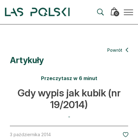
Przejdź
Przejdź
do
do
0
nawigacji
treści
Aktualności
Powrót
Artykuły
Artykuły
Hodowla lasu
Przeczytasz w 6 minut
Ochrona lasu
Gdy wypis jak kubik (nr
19/2014)
Nowe technologie
Prawo
-
Kultura i historia
3 października 2014