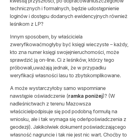
kwestią przyszłości, po dopracowaniuszczegółów
technicznych i formalnych, będzie udostępnienie
loginów i dostępu dodanych ewidencyjnych również
leśnikom z LP?
Innym sposobem, by właściciela
zweryfikowaćmogłyby być księgi wieczyste – każdy,
kto zna numer księgi swojejnieruchomości, może
sprawdzić ją on-line. Ci z leśników, którzy tego
próbowali,uważają jednak, że w przypadku
weryfikacji własności lasu to zbytskomplikowane.
A może wystarczyłoby samo wspomniane
nawstępie oświadczenie (
ramka poniżej
)? (W
nadleśnictwach z terenu Mazowsza
właścicielpodpisuje się pod podobną formułą na
wniosku, ale i tak wymaga się odeńpoświadczenia z
geodezji). Jakikolwiek dokument poświadczającego
własność nagruncie i tak nie jest nic wart. Choćby to