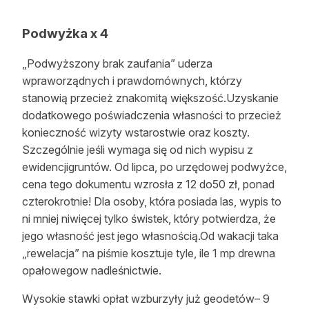
Podwyżka x 4
„Podwyższony brak zaufania” uderza
wpraworządnych i prawdomównych, którzy
stanowią przecież znakomitą większość.Uzyskanie
dodatkowego poświadczenia własności to przecież
konieczność wizyty wstarostwie oraz koszty.
Szczególnie jeśli wymaga się od nich wypisu z
ewidencjigruntów. Od lipca, po urzędowej podwyżce,
cena tego dokumentu wzrosła z 12 do50 zł, ponad
czterokrotnie! Dla osoby, która posiada las, wypis to
ni mniej niwięcej tylko świstek, który potwierdza, że
jego własność jest jego własnością.Od wakacji taka
„rewelacja” na piśmie kosztuje tyle, ile 1 mp drewna
opałowegow nadleśnictwie.
Wysokie stawki opłat wzburzyły już geodetów– 9