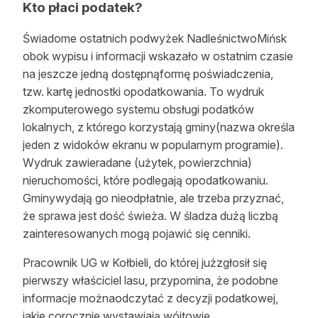
Kto płaci podatek?
Świadome ostatnich podwyżek NadleśnictwoMińsk
obok wypisu i informacji wskazało w ostatnim czasie
na jeszcze jedną dostępnąformę poświadczenia,
tzw. kartę jednostki opodatkowania. To wydruk
zkomputerowego systemu obsługi podatków
lokalnych, z którego korzystają gminy(nazwa określa
jeden z widoków ekranu w popularnym programie).
Wydruk zawieradane (użytek, powierzchnia)
nieruchomości, które podlegają opodatkowaniu.
Gminywydają go nieodpłatnie, ale trzeba przyznać,
że sprawa jest dość świeża. W śladza dużą liczbą
zainteresowanych mogą pojawić się cenniki.
Pracownik UG w Kołbieli, do której jużzgłosił się
pierwszy właściciel lasu, przypomina, że podobne
informacje możnaodczytać z decyzji podatkowej,
jakie corocznie wystawiają wójtowie.