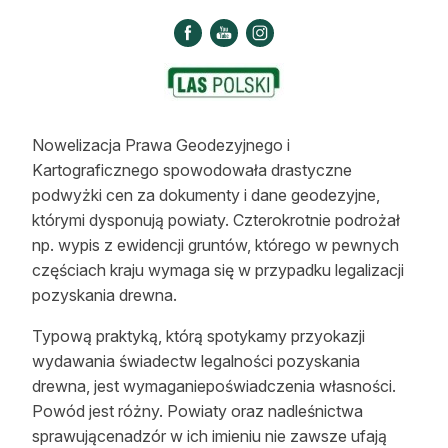
Strefa eksperta
Auto do lasu
Dla drwala
Nowelizacja Prawa Geodezyjnego i
Leśnik na zakupach
Kartograficznego spowodowała drastyczne
Z zagranicy
podwyżki cen za dokumenty i dane geodezyjne,
którymi dysponują powiaty. Czterokrotnie podrożał
Edukacja
np. wypis z ewidencji gruntów, którego w pewnych
częściach kraju wymaga się w przypadku legalizacji
Lasy prywatne
pozyskania drewna.
Typową praktyką, którą spotykamy przyokazji
O nas
wydawania świadectw legalności pozyskania
100 lat „Lasu Polskiego”
drewna, jest wymaganiepoświadczenia własności.
Powód jest różny. Powiaty oraz nadleśnictwa
Prenumerata
sprawującenadzór w ich imieniu nie zawsze ufają