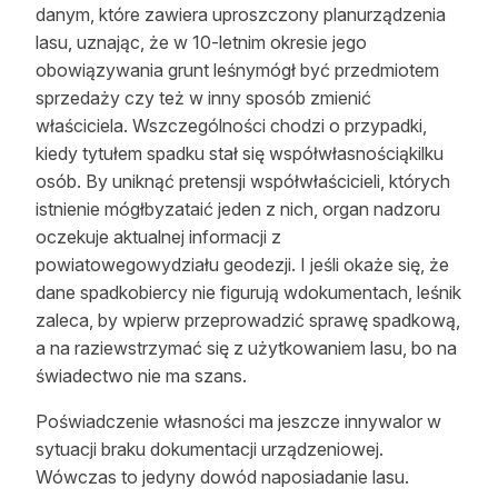
danym, które zawiera uproszczony planurządzenia
Reklama
lasu, uznając, że w 10-letnim okresie jego
obowiązywania grunt leśnymógł być przedmiotem
Zostań autorem
sprzedaży czy też w inny sposób zmienić
Archiwum
właściciela. Wszczególności chodzi o przypadki,
kiedy tytułem spadku stał się współwłasnościąkilku
Kontakt
osób. By uniknąć pretensji współwłaścicieli, których
istnienie mógłbyzataić jeden z nich, organ nadzoru
oczekuje aktualnej informacji z
powiatowegowydziału geodezji. I jeśli okaże się, że
dane spadkobiercy nie figurują wdokumentach, leśnik
zaleca, by wpierw przeprowadzić sprawę spadkową,
a na raziewstrzymać się z użytkowaniem lasu, bo na
świadectwo nie ma szans.
Poświadczenie własności ma jeszcze innywalor w
sytuacji braku dokumentacji urządzeniowej.
Wówczas to jedyny dowód naposiadanie lasu.