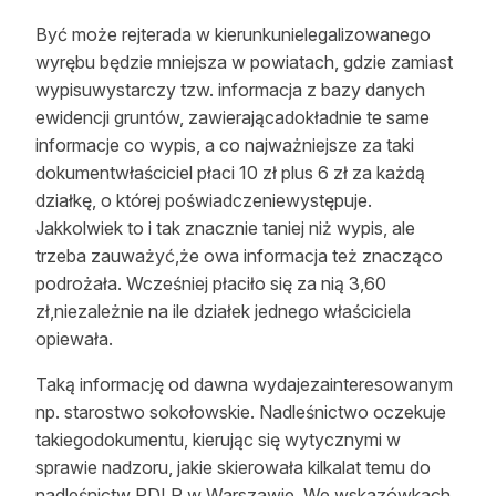
Być może rejterada w kierunkunielegalizowanego
wyrębu będzie mniejsza w powiatach, gdzie zamiast
wypisuwystarczy tzw. informacja z bazy danych
ewidencji gruntów, zawierającadokładnie te same
informacje co wypis, a co najważniejsze za taki
dokumentwłaściciel płaci 10 zł plus 6 zł za każdą
działkę, o której poświadczeniewystępuje.
Jakkolwiek to i tak znacznie taniej niż wypis, ale
trzeba zauważyć,że owa informacja też znacząco
podrożała. Wcześniej płaciło się za nią 3,60
zł,niezależnie na ile działek jednego właściciela
opiewała.
Taką informację od dawna wydajezainteresowanym
np. starostwo sokołowskie. Nadleśnictwo oczekuje
takiegodokumentu, kierując się wytycznymi w
sprawie nadzoru, jakie skierowała kilkalat temu do
nadleśnictw RDLP w Warszawie. We wskazówkach