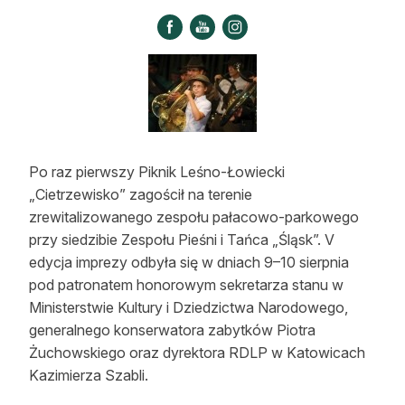
Strefa eksperta
Auto do lasu
Dla drwala
Leśnik na zakupach
Po raz pierwszy Piknik Leśno-Łowiecki
Z zagranicy
„Cietrzewisko” zagościł na terenie
Edukacja
zrewitalizowanego zespołu pałacowo-parkowego
przy siedzibie Zespołu Pieśni i Tańca „Śląsk”. V
Lasy prywatne
edycja imprezy odbyła się w dniach 9–10 sierpnia
pod patronatem honorowym sekretarza stanu w
O nas
Ministerstwie Kultury i Dziedzictwa Narodowego,
generalnego konserwatora zabytków Piotra
100 lat „Lasu Polskiego”
Żuchowskiego oraz dyrektora RDLP w Katowicach
Kazimierza Szabli.
Prenumerata