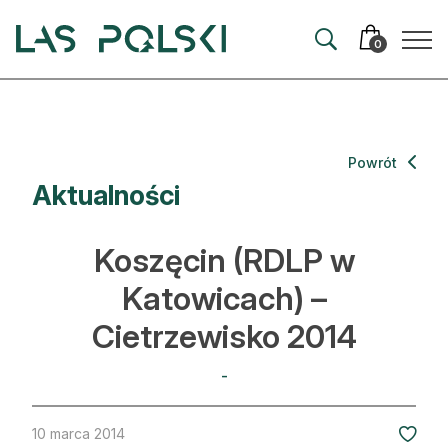
Przejdź
Przejdź
do
do
0
nawigacji
treści
Aktualności
Powrót
Aktualności
Artykuły
Hodowla lasu
Koszęcin (RDLP w
Ochrona lasu
Katowicach) –
Cietrzewisko 2014
Nowe technologie
Prawo
-
Kultura i historia
10 marca 2014