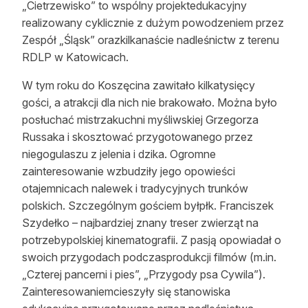
„Cietrzewisko” to wspólny projektedukacyjny
Reklama
realizowany cyklicznie z dużym powodzeniem przez
Zespół „Śląsk” orazkilkanaście nadleśnictw z terenu
Zostań autorem
RDLP w Katowicach.
Archiwum
W tym roku do Koszęcina zawitało kilkatysięcy
gości, a atrakcji dla nich nie brakowało. Można było
Kontakt
posłuchać mistrzakuchni myśliwskiej Grzegorza
Russaka i skosztować przygotowanego przez
niegogulaszu z jelenia i dzika. Ogromne
zainteresowanie wzbudziły jego opowieści
otajemnicach nalewek i tradycyjnych trunków
polskich. Szczególnym gościem byłpłk. Franciszek
Szydełko – najbardziej znany treser zwierząt na
potrzebypolskiej kinematografii. Z pasją opowiadał o
swoich przygodach podczasprodukcji filmów (m.in.
„Czterej pancerni i pies”, „Przygody psa Cywila”).
Zainteresowaniemcieszyły się stanowiska