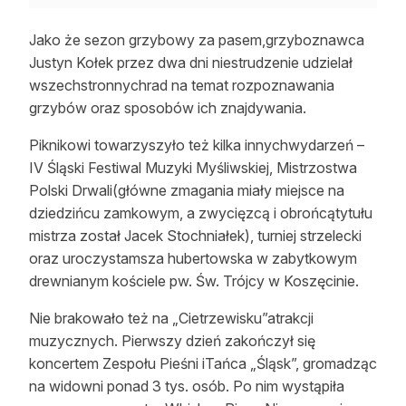
Jako że sezon grzybowy za pasem,grzyboznawca
Justyn Kołek przez dwa dni niestrudzenie udzielał
wszechstronnychrad na temat rozpoznawania
grzybów oraz sposobów ich znajdywania.
Piknikowi towarzyszyło też kilka innychwydarzeń –
IV Śląski Festiwal Muzyki Myśliwskiej, Mistrzostwa
Polski Drwali(główne zmagania miały miejsce na
dziedzińcu zamkowym, a zwycięzcą i obrońcątytułu
mistrza został Jacek Stochniałek), turniej strzelecki
oraz uroczystamsza hubertowska w zabytkowym
drewnianym kościele pw. Św. Trójcy w Koszęcinie.
Nie brakowało też na „Cietrzewisku”atrakcji
muzycznych. Pierwszy dzień zakończył się
koncertem Zespołu Pieśni iTańca „Śląsk”, gromadząc
na widowni ponad 3 tys. osób. Po nim wystąpiła