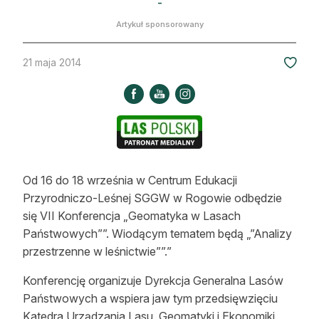
-
Strefa eksperta
Artykuł sponsorowany
Auto do lasu
21 maja 2014
Dla drwala
Leśnik na zakupach
Z zagranicy
Edukacja
Od 16 do 18 września w Centrum Edukacji
Przyrodniczo-Leśnej SGGW w Rogowie odbędzie
Lasy prywatne
się VII Konferencja „Geomatyka w Lasach
Państwowych””. Wiodącym tematem będą „”Analizy
O nas
przestrzenne w leśnictwie””.”
100 lat „Lasu Polskiego”
Konferencję organizuje Dyrekcja Generalna Lasów
Państwowych a wspiera jaw tym przedsięwzięciu
Prenumerata
Katedra Urządzania Lasu, Geomatyki i Ekonomiki