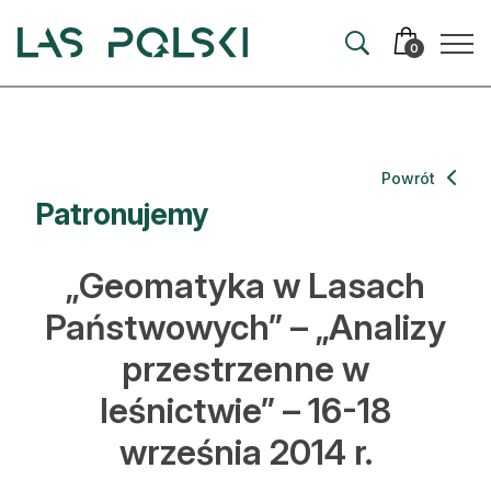
Przejdź
Przejdź
do
do
0
nawigacji
treści
Aktualności
Powrót
Patronujemy
Artykuły
Hodowla lasu
„Geomatyka w Lasach
Ochrona lasu
Państwowych” – „Analizy
przestrzenne w
Nowe technologie
leśnictwie” – 16-18
Prawo
września 2014 r.
Kultura i historia