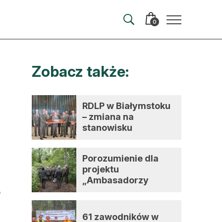
0
Zobacz także:
merata
ma
RDLP w Białymstoku
– zmiana na
 autorem
stanowisku
dyrektora
wum
Porozumienie dla
t
projektu
„Ambasadorzy
zmian”
61 zawodników w