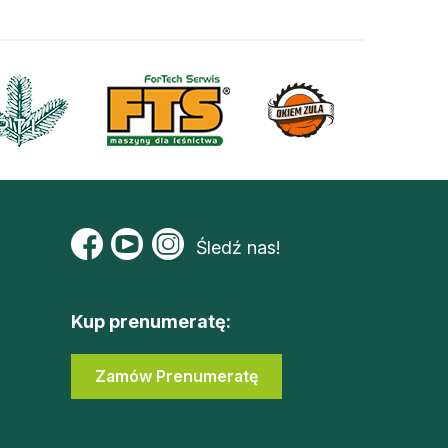
Śledź nas!
Kup prenumeratę:
Zamów Prenumeratę
Zaloguj