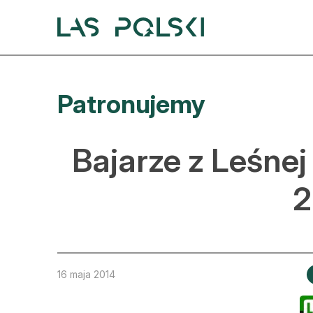
Przejdź
Przejdź
do
do
nawigacji
treści
A
Patronujemy
A
S
Bajarze z Leśnej
A
2
D
L
Z
16 maja 2014
E