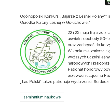
L
Ogólnopolski Konkurs „Bajarze z Leśnej Polany”” i
Ośrodka Kultury Leśnej w Gołuchowie.”
22 i 23 maja Bajarze z c
uświetni obchody 90-l
oraz zachęcać do korzy
W konkursie zmierzą si
wyższych uczelni leśny
narodowych i krajobrazo
Patronat honorowy po
przewodniczącemu Rady
„Las Polski” także patronuje wydarzeniu. Serdecz
seminarium naukowe