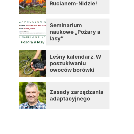
Rucianem-Nidzie!
Seminarium
naukowe „Pożary a
lasy”
Leśny kalendarz. W
poszukiwaniu
owoców borówki
czernicy
Zasady zarządzania
adaptacyjnego